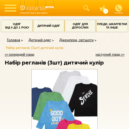
Телефон
ІНТЕРНЕТ-МАГАЗИН ОДЯГУ
ОДЯГ
ОДЯГ ДЛЯ
ПЛЕДИ, ШКАРПЕТКИ
ДИТЯЧИЙ ОДЯГ
ВІД 0 ДО 1 РОКУ
ДОРОСЛИХ
ТА ІНШЕ
Головна
Дитячий одяг
Джемпера, світшоти
Набір регланів (3шт) дитячий кулір
<< попередній товар
наступний товар >>
Набір регланів (3шт) дитячий кулір