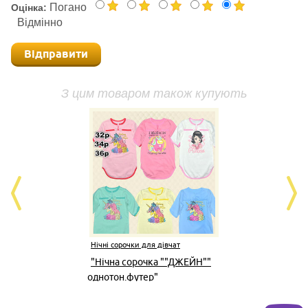
Погано
Оцінка:
Відмінно
Відправити
З цим товаром також купують
Нічні сорочки для дівчат
Нічні
"Нічна сорочка ""ДЖЕЙН""
Нічн
однотон.футер"
інте