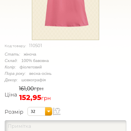
110501
Код товару:
Стать:
жіноча
Склад:
100% бавовна
Колір:
фіолетовий
Пора року:
весна-осінь
Декор:
шовкографія
161,00
грн
Ціна
152,95
грн
Розмір
32