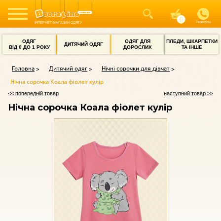
Телефон
ІНТЕРНЕТ-МАГАЗИН ОДЯГУ
ОДЯГ
ОДЯГ ДЛЯ
ПЛЕДИ, ШКАРПЕТКИ
ДИТЯЧИЙ ОДЯГ
ВІД 0 ДО 1 РОКУ
ДОРОСЛИХ
ТА ІНШЕ
Головна
Дитячий одяг
Нічні сорочки для дівчат
Нічна сорочка Коала фіолет кулір
<< попередній товар
наступний товар >>
Нічна сорочка Коала фіолет кулір