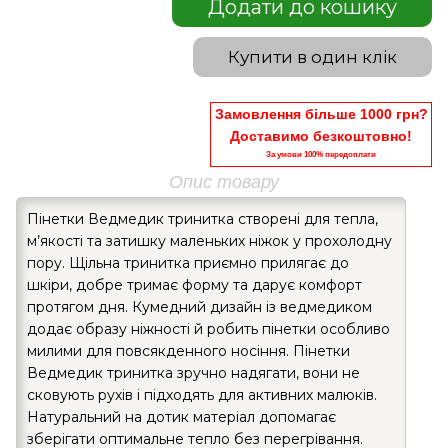
Додати до кошику
Купити в один клік
Замовлення більше 1000 грн?
Доставимо безкоштовно!
За умови 100% передоплати
Опис товару
Пінетки Ведмедик тринитка створені для тепла,
м’якості та затишку маленьких ніжок у прохолодну
пору. Щільна тринитка приємно прилягає до
шкіри, добре тримає форму та дарує комфорт
протягом дня. Кумедний дизайн із ведмедиком
додає образу ніжності й робить пінетки особливо
милими для повсякденного носіння. Пінетки
Ведмедик тринитка зручно надягати, вони не
сковують рухів і підходять для активних малюків.
Натуральний на дотик матеріал допомагає
зберігати оптимальне тепло без перегрівання.