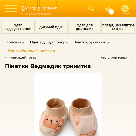
Телефон
ІНТЕРНЕТ-МАГАЗИН ОДЯГУ
ОДЯГ
ОДЯГ ДЛЯ
ПЛЕДИ, ШКАРПЕТКИ
ДИТЯЧИЙ ОДЯГ
ВІД 0 ДО 1 РОКУ
ДОРОСЛИХ
ТА ІНШЕ
Головна
Одяг від 0 до 1 року
Пінетки, рукавички
Пінетки Ведмедик тринитка
<< попередній товар
наступний товар >>
Пінетки Ведмедик тринитка