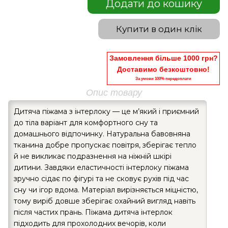
Додати до кошику
Купити в один клік
Замовлення більше 1000 грн?
Доставимо безкоштовно!
За умови 100% передоплати
Опис товару
Дитяча піжама з інтерлоку — це м’який і приємний
до тіла варіант для комфортного сну та
домашнього відпочинку. Натуральна бавовняна
тканина добре пропускає повітря, зберігає тепло
й не викликає подразнення на ніжній шкірі
дитини. Завдяки еластичності інтерлоку піжама
зручно сідає по фігурі та не сковує рухів під час
сну чи ігор вдома. Матеріал вирізняється міцністю,
тому виріб довше зберігає охайний вигляд навіть
після частих прань. Піжама дитяча інтерлок
підходить для прохолодних вечорів, коли