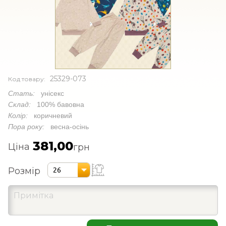
25329-073
Код товару:
Стать:
унісекс
Склад:
100% бавовна
Колір:
коричневий
Пора року:
весна-осінь
381,00
Ціна
грн
Розмір
26