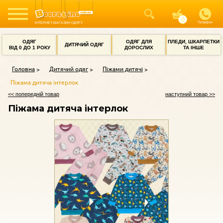
Телефон
ІНТЕРНЕТ-МАГАЗИН ОДЯГУ
ОДЯГ
ОДЯГ ДЛЯ
ПЛЕДИ, ШКАРПЕТКИ
ДИТЯЧИЙ ОДЯГ
ВІД 0 ДО 1 РОКУ
ДОРОСЛИХ
ТА ІНШЕ
Головна
Дитячий одяг
Піжами дитячі
Піжама дитяча інтерлок
<< попередній товар
наступний товар >>
Піжама дитяча інтерлок