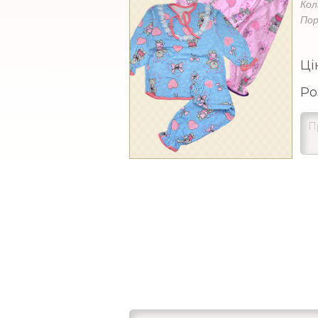
Кол
Пор
Ці
Ро