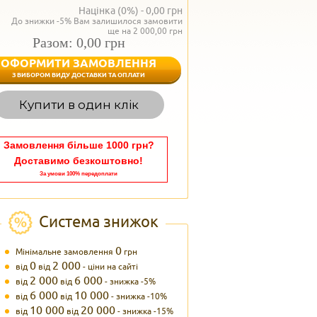
Націнка (0%) -
0,00
грн
До знижки -5% Вам залишилося замовити
ще на 2 000,00 грн
Разом: 0,00 грн
ОФОРМИТИ ЗАМОВЛЕННЯ
< Назад
З ВИБОРОМ ВИДУ ДОСТАВКИ ТА ОПЛАТИ
Вагаєтесь з вибором,
Купити в один клік
Наші менеджери
задоволенням дадуть в
095 102
Теле
Замовлення більше 1000 грн?
Доставимо безкоштовно!
За умови 100% передоплати
Система знижок
0
Мінімальне замовлення
грн
0
2 000
від
від
- ціни на сайті
2 000
6 000
від
від
- знижка -5%
6 000
10 000
від
від
- знижка -10%
10 000
20 000
від
від
- знижка -15%