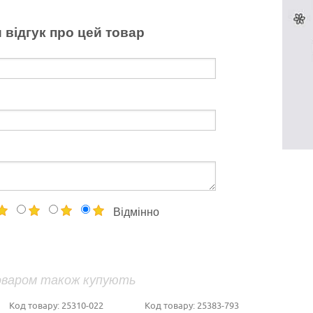
 відгук про цей товар
Відмінно
оваром також купують
Код товару:
25310-022
Код товару:
25383-793
Код то