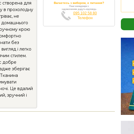
с створена для
Вагаєтесь з вибором, є питання?
Наші менеджери з
ну в прохолодну
задоволенням дадуть відповідь
095 102 58 80
ріває, не
Телефон
я домашнього
зручному крою
 комфортно
инати без
вигляд і легко
ячим стилем.
іс добре
адже зберігає
 Тканина
римувати
очі. Це вдалий
ий, зручний і
.