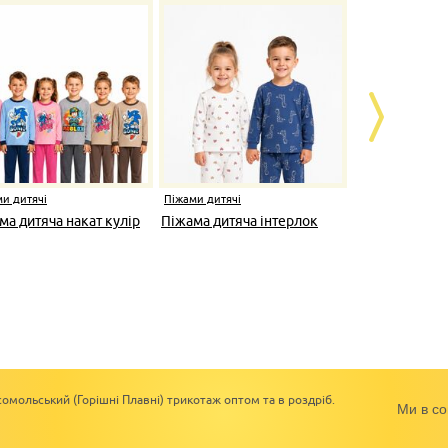
и дитячі
Піжами дитячі
Піжами дитяч
ма дитяча накат кулір
Піжама дитяча інтерлок
Костюм дом
Сердечко ра
омольський (Горішні Плавні) трикотаж оптом та в роздріб.
Ми в со