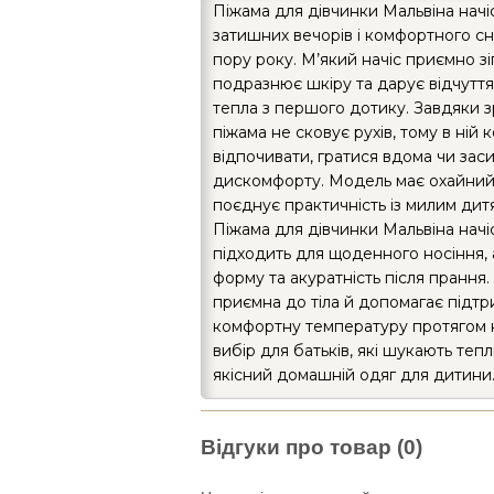
Піжама для дівчинки Мальвіна начі
затишних вечорів і комфортного с
пору року. М’який начіс приємно зіг
подразнює шкіру та дарує відчутт
тепла з першого дотику. Завдяки 
піжама не сковує рухів, тому в ній
відпочивати, гратися вдома чи зас
дискомфорту. Модель має охайний 
поєднує практичність із милим дит
Піжама для дівчинки Мальвіна нач
підходить для щоденного носіння, 
форму та акуратність після прання.
приємна до тіла й допомагає підт
комфортну температуру протягом н
вибір для батьків, які шукають тепл
якісний домашній одяг для дитини
Відгуки про товар (0)