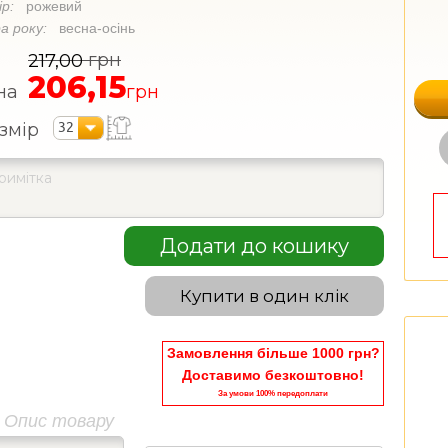
ір:
рожевий
а року:
весна-осінь
грн
217,00
206,15
на
грн
32
змір
Додати до кошику
Купити в один клік
Замовлення більше 1000 грн?
Доставимо безкоштовно!
За умови 100% передоплати
Опис товару