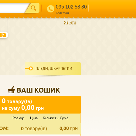
095 102 58 80
Телефон
Увійти
ПЛЕДИ, ШКАРПЕТКИ
ВАШ КОШИК
0
товару(ів)
0,00
на суму
грн
Розмір
Ціна
Кількість
Сума
ВВЕДІТЬ ВАШ КОНТАКТ
ОМ:
0,00
грн
Телефон
*
0
товару(ів)