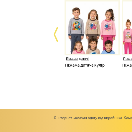
Піжами дитячі
Піжам
Піжама дитяча кулір
Піжа
© Інтернет-магазин одягу від виробника. Комс