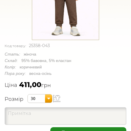
25358-043
Код товару:
Стать:
жіноча
Склад:
95% бавовна, 5% еластан
Колір:
коричневий
Пора року:
весна-осінь
411,00
Ціна
грн
Розмір
30