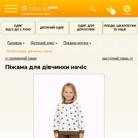
Телефон
ІНТЕРНЕТ-МАГАЗИН ОДЯГУ
ОДЯГ
ОДЯГ ДЛЯ
ПЛЕДИ, ШКАРПЕТКИ
ДИТЯЧИЙ ОДЯГ
ВІД 0 ДО 1 РОКУ
ДОРОСЛИХ
ТА ІНШЕ
Головна
Дитячий одяг
Піжами дитячі
Піжама для дівчинки начіс
<< попередній товар
наступний товар >>
Піжама для дівчинки начіс