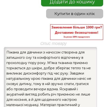
Додати до кошику
Купити в один клік
Замовлення більше 1000 грн?
Доставимо безкоштовно!
За умови 100% передоплати
Опис товару
Піжама для дівчинки з начосом створена для
затишного сну та комфортного відпочинку в
прохолодну пору року. М’яка тканина приємно
торкається до шкіри, добре зберігає тепло та не
викликає дискомфорту під час руху. Завдяки
натуральному крою піжама для дівчинки начіс не
сковує дитину, тому в ній зручно спати, гратися
або проводити вечори вдома. Яскравий і
акуратний вигляд робить річ приємною не лише
для носіння, а й для щоденного настрою
маленької модниці. Матеріал практичний у