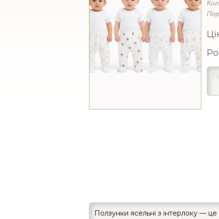
Кол
Пор
Ці
Ро
Ползунки ясельні з інтерлоку — це 