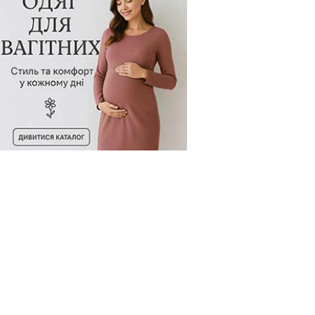
д товару:
991930
Код товару:
991929
Код товару: