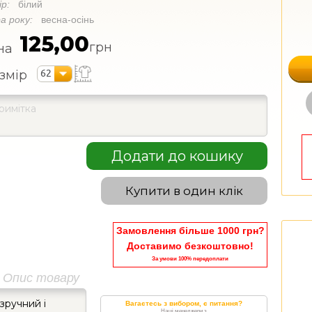
ір:
білий
а року:
весна-осінь
125,00
грн
на
62
змір
Додати до кошику
Купити в один клік
Замовлення більше 1000 грн?
Доставимо безкоштовно!
За умови 100% передоплати
Опис товару
зручний і
Вагаєтесь з вибором, є питання?
Наші менеджери з