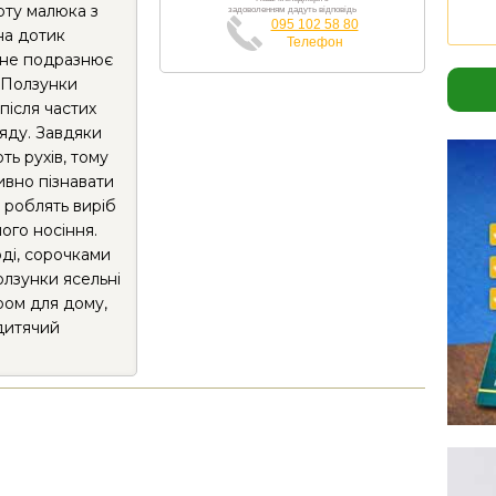
рту малюка з
задоволенням дадуть відповідь
095 102 58 80
на дотик
Телефон
, не подразнює
. Ползунки
після частих
ляду. Завдяки
ь рухів, тому
ивно пізнавати
а роблять виріб
го носіння.
ді, сорочками
олзунки ясельні
ром для дому,
дитячий