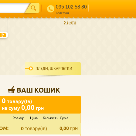
095 102 58 80
Телефон
Увійти
ПЛЕДИ, ШКАРПЕТКИ
ВАШ КОШИК
0
товару(ів)
0,00
на суму
грн
Розмір
Ціна
Кількість
Сума
ВВЕДІТЬ ВАШ КОНТАКТ
ОМ:
0,00
грн
Телефон
*
0
товару(ів)