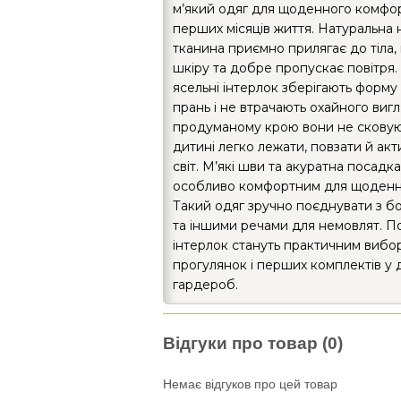
м’який одяг для щоденного комфо
перших місяців життя. Натуральна 
тканина приємно прилягає до тіла
шкіру та добре пропускає повітря
ясельні інтерлок зберігають форму 
прань і не втрачають охайного виг
продуманому крою вони не сковуют
дитині легко лежати, повзати й акт
світ. М’які шви та акуратна посадк
особливо комфортним для щоденно
Такий одяг зручно поєднувати з бо
та іншими речами для немовлят. П
інтерлок стануть практичним вибо
прогулянок і перших комплектів у 
гардероб.
Відгуки про товар (0)
Немає відгуков про цей товар