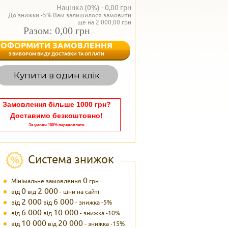
Націнка (0%) -
0,00
грн
До знижки -5% Вам залишилося замовити
ще на 2 000,00 грн
Разом: 0,00 грн
ОФОРМИТИ ЗАМОВЛЕННЯ
< Назад
З ВИБОРОМ ВИДУ ДОСТАВКИ ТА ОПЛАТИ
Вагаєтесь з вибором,
Купити в один клік
Наші менеджери
задоволенням дадуть в
095 102
Теле
Замовлення більше 1000 грн?
Доставимо безкоштовно!
За умови 100% передоплати
Система знижок
0
Мінімальне замовлення
грн
0
2 000
від
від
- ціни на сайті
2 000
6 000
від
від
- знижка -5%
6 000
10 000
від
від
- знижка -10%
10 000
20 000
від
від
- знижка -15%