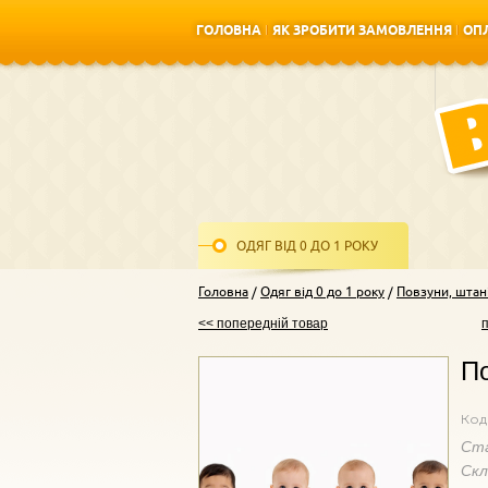
ГОЛОВНА
ЯК ЗРОБИТИ ЗАМОВЛЕННЯ
ОПЛ
ГОЛОВНА
ЯК ЗРОБИТИ ЗАМОВЛЕННЯ
ОПЛ
ОДЯГ ВІД 0 ДО 1 РОКУ
Головна
Одяг від 0 до 1 року
Повзуни, штан
<< попередній товар
По
Код
Ст
Ск