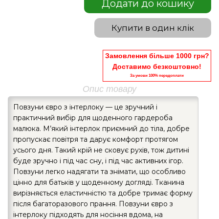
Додати до кошику
Купити в один клік
Замовлення більше 1000 грн?
Доставимо безкоштовно!
За умови 100% передоплати
Опис товару
Повзуни євро з інтерлоку — це зручний і
практичний вибір для щоденного гардероба
малюка. М’який інтерлок приємний до тіла, добре
пропускає повітря та дарує комфорт протягом
усього дня. Такий крій не сковує рухів, тож дитині
буде зручно і під час сну, і під час активних ігор.
Повзуни легко надягати та знімати, що особливо
цінно для батьків у щоденному догляді. Тканина
вирізняється еластичністю та добре тримає форму
після багаторазового прання. Повзуни євро з
інтерлоку підходять для носіння вдома, на