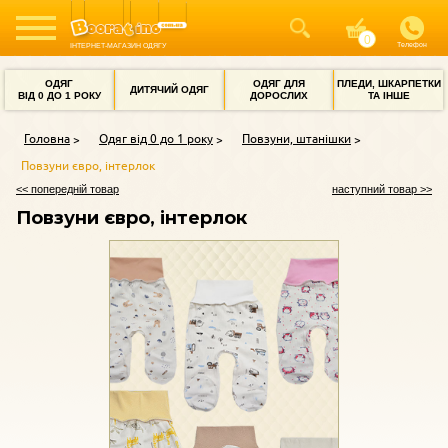
Телефон
ІНТЕРНЕТ-МАГАЗИН ОДЯГУ
ОДЯГ
ОДЯГ ДЛЯ
ПЛЕДИ, ШКАРПЕТКИ
ДИТЯЧИЙ ОДЯГ
ВІД 0 ДО 1 РОКУ
ДОРОСЛИХ
ТА ІНШЕ
Головна
Одяг від 0 до 1 року
Повзуни, штанішки
Повзуни євро, інтерлок
<< попередній товар
наступний товар >>
Повзуни євро, інтерлок