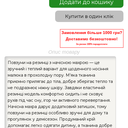
Додати до кошику
Купити в один клік
Замовлення більше 1000 грн?
Доставимо безкоштовно!
За умови 100% передоплати
Опис товару
Повзуни на резинці з начісною махрою — це
зручний і теплий варіант для щоденного носіння
малюка в прохолодну пору. М’яка тканина
приємно прилягає до тіла, добре зберігає тепло та
не подразнює ніжну шкіру. Завдяки еластичній
резинці модель комфортно сидить і не сковує
рухів під час сну, ігор чи активного перевертання.
Начісна махра дарує додатковий затишок, тому
повзуни на резинці особливо зручні для дому та
прогулянок у демісезон. Продуманий крій
допомагає легко одягати дитину, а тканина добре