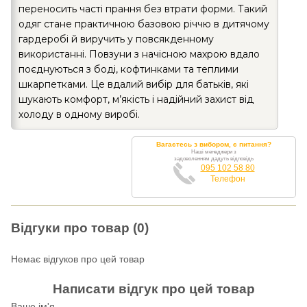
переносить часті прання без втрати форми. Такий
одяг стане практичною базовою річчю в дитячому
гардеробі й виручить у повсякденному
використанні. Повзуни з начісною махрою вдало
поєднуються з боді, кофтинками та теплими
шкарпетками. Це вдалий вибір для батьків, які
шукають комфорт, м’якість і надійний захист від
холоду в одному виробі.
Вагаєтесь з вибором, є питання?
Наші менеджери з
задоволенням дадуть відповідь
095 102 58 80
Телефон
Відгуки про товар (0)
Немає відгуков про цей товар
Написати відгук про цей товар
Ваше ім'я