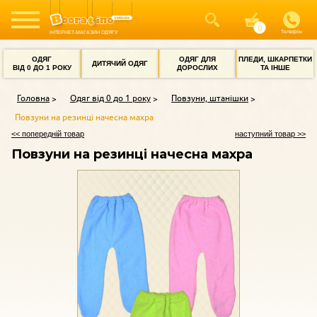
Телефон
ІНТЕРНЕТ-МАГАЗИН ОДЯГУ
ОДЯГ
ОДЯГ ДЛЯ
ПЛЕДИ, ШКАРПЕТКИ
ДИТЯЧИЙ ОДЯГ
ВІД 0 ДО 1 РОКУ
ДОРОСЛИХ
ТА ІНШЕ
Головна
Одяг від 0 до 1 року
Повзуни, штанішки
Повзуни на резинці начесна махра
<< попередній товар
наступний товар >>
Повзуни на резинці начесна махра