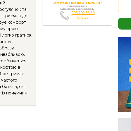
ий і
Вагаєтесь з вибором, є питання?
Наші менеджери з
рогулянок та
задоволенням дадуть відповідь
095 102 58 80
а приємна до
Телефон
арує комфорт
ому крою
і легко гратися,
инт із
 образу
ривабливою.
омбінується з
 кофтою в
обре тримає
 частого
батьків, які
 із приємним