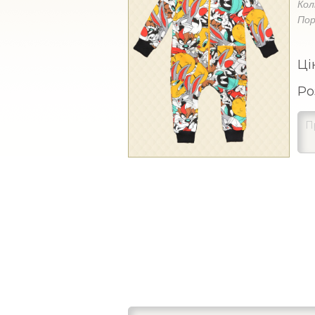
Кол
Пор
Ці
Ро