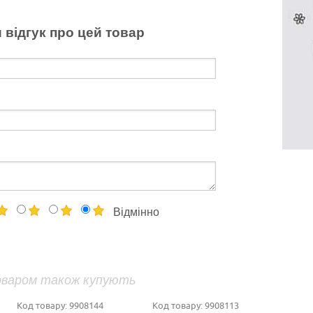
 відгук про цей товар
Відмінно
оваром також купують
Код товару:
9908144
Код товару:
9908113
Код 