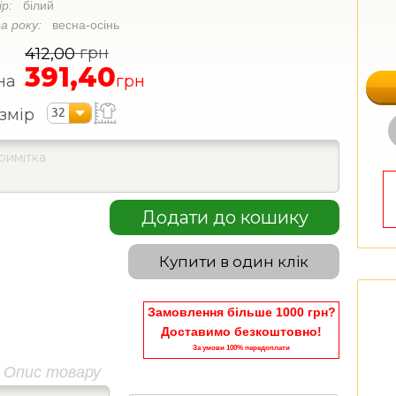
ір:
білий
а року:
весна-осінь
грн
412,00
391,40
на
грн
32
змір
Додати до кошику
Купити в один клік
Замовлення більше 1000 грн?
Доставимо безкоштовно!
За умови 100% передоплати
Опис товару