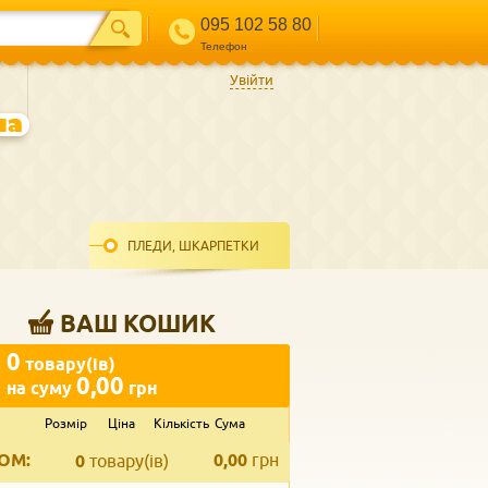
095 102 58 80
Телефон
Увійти
ПЛЕДИ, ШКАРПЕТКИ
ВАШ КОШИК
0
товару(ів)
0,00
на суму
грн
Розмір
Ціна
Кількість
Сума
ВВЕДІТЬ ВАШ КОНТАКТ
ОМ:
0,00
грн
Телефон
*
0
товару(ів)