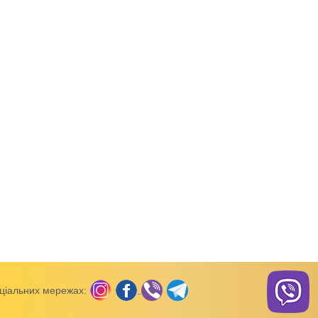
махра, фліс,
Комбінезони (махра, фліс,
Комбінезони (махра, фліс
капітон)
капітон)
 на
Уцінка (брак на тканині/
Комбінезон з вушка
ольорова рвана
бруд) Комбінезон з вушками
Тваринки блакитний
молочний тринитка на флісі
велсофт
ціальних мережах: