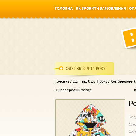
ГОЛОВНА
ЯК ЗРОБИТИ ЗАМОВЛЕННЯ
ОПЛ
ГОЛОВНА
ЯК ЗРОБИТИ ЗАМОВЛЕННЯ
ОПЛ
ОДЯГ ВІД 0 ДО 1 РОКУ
Головна
Одяг від 0 до 1 року
Комбінезони (м
<< попередній товар
Ро
Код
Ст
Ск