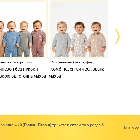
незони (махра, фліс,
Комбінезони (махра, фліс,
Комбінезони (
он)
капітон)
капітон)
інезон без ніжок з
Комбінезон СЯЙВО, рвана
Комбінезон
вкою,однотонна махра
махра
блискавці,к
махра
омольський (Горішні Плавні) трикотаж оптом та в роздріб.
Ми в со