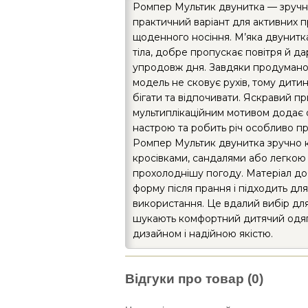
Ромпер Мультик двунитка — зручн
практичний варіант для активних п
щоденного носіння. М’яка двунитк
тіла, добре пропускає повітря й д
упродовж дня. Завдяки продуман
модель не сковує рухів, тому дитин
бігати та відпочивати. Яскравий пр
мультиплікаційним мотивом додає
настрою та робить річ особливо п
Ромпер Мультик двунитка зручно к
кросівками, сандалями або легкою
прохолоднішу погоду. Матеріал д
форму після прання і підходить для
використання. Це вдалий вибір для 
шукають комфортний дитячий одяг
дизайном і надійною якістю.
Відгуки про товар (0)