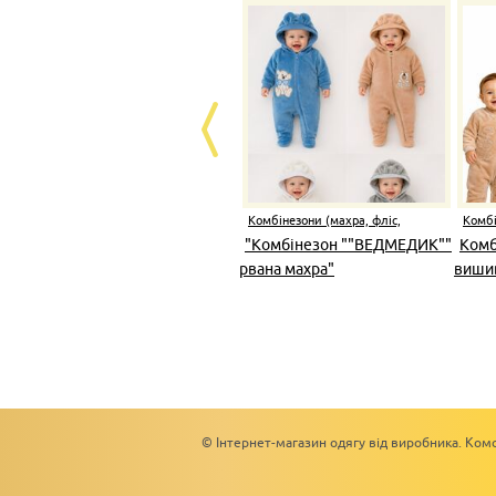
Комбінезони (махра, фліс,
Комбі
капітон)
капіт
"Комбінезон ""ВЕДМЕДИК""
Комб
рвана махра"
виши
© Інтернет-магазин одягу від виробника. Комс