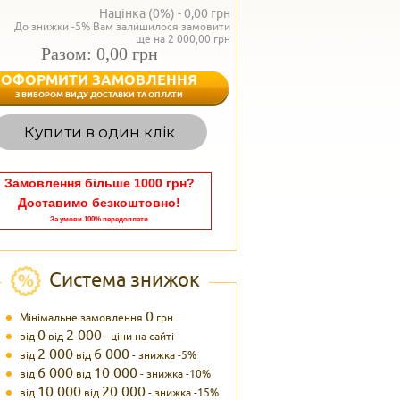
Націнка (0%) -
0,00
грн
До знижки -5% Вам залишилося замовити
ще на 2 000,00 грн
Разом: 0,00 грн
ОФОРМИТИ ЗАМОВЛЕННЯ
< Назад
З ВИБОРОМ ВИДУ ДОСТАВКИ ТА ОПЛАТИ
Вагаєтесь з вибором,
Купити в один клік
Наші менеджери
задоволенням дадуть в
095 102
Теле
Замовлення більше 1000 грн?
Доставимо безкоштовно!
За умови 100% передоплати
Система знижок
0
Мінімальне замовлення
грн
0
2 000
від
від
- ціни на сайті
2 000
6 000
від
від
- знижка -5%
6 000
10 000
від
від
- знижка -10%
10 000
20 000
від
від
- знижка -15%