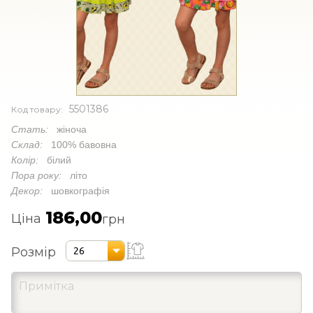
5501386
Код товару:
Стать:
жіноча
Склад:
100% бавовна
Колір:
білий
Пора року:
літо
Декор:
шовкографія
186,00
Ціна
грн
Розмір
26