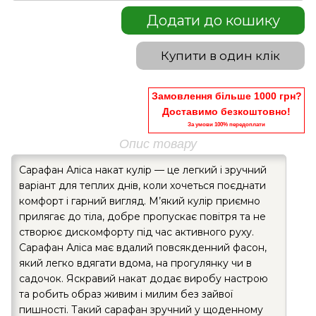
Додати до кошику
Купити в один клік
Замовлення більше 1000 грн?
Доставимо безкоштовно!
За умови 100% передоплати
Опис товару
Сарафан Аліса накат кулір — це легкий і зручний
варіант для теплих днів, коли хочеться поєднати
комфорт і гарний вигляд. М’який кулір приємно
прилягає до тіла, добре пропускає повітря та не
створює дискомфорту під час активного руху.
Сарафан Аліса має вдалий повсякденний фасон,
який легко вдягати вдома, на прогулянку чи в
садочок. Яскравий накат додає виробу настрою
та робить образ живим і милим без зайвої
пишності. Такий сарафан зручний у щоденному