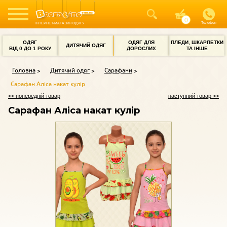
Телефон
ІНТЕРНЕТ-МАГАЗИН ОДЯГУ
ОДЯГ
ОДЯГ ДЛЯ
ПЛЕДИ, ШКАРПЕТКИ
ДИТЯЧИЙ ОДЯГ
ВІД 0 ДО 1 РОКУ
ДОРОСЛИХ
ТА ІНШЕ
Головна
Дитячий одяг
Сарафани
Сарафан Аліса накат кулір
<< попередній товар
наступний товар >>
Сарафан Аліса накат кулір