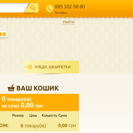
095 102 58 80
Телефон
Увійти
ПЛЕДИ, ШКАРПЕТКИ
ВАШ КОШИК
0
товару(ів)
0,00
на суму
грн
Розмір
Ціна
Кількість
Сума
ВВЕДІТЬ ВАШ КОНТАКТ
ОМ:
0,00
грн
Телефон
*
0
товару(ів)