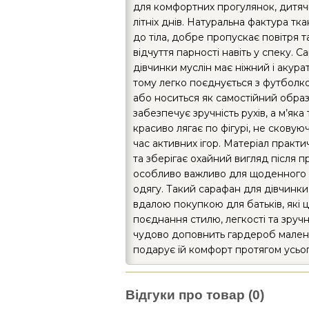
для комфортних прогулянок, дитячи
літніх днів. Натуральна фактура т
до тіла, добре пропускає повітря 
відчуття парності навіть у спеку. 
дівчинки муслін має ніжний і акура
тому легко поєднується з футболк
або носиться як самостійний образ.
забезпечує зручність рухів, а м’яка
красиво лягає по фігурі, не сковую
час активних ігор. Матеріал практи
та зберігає охайний вигляд після п
особливо важливо для щоденного
одягу. Такий сарафан для дівчинки
вдалою покупкою для батьків, які 
поєднання стилю, легкості та зручно
чудово доповнить гардероб малень
подарує їй комфорт протягом усьог
Відгуки про товар (0)