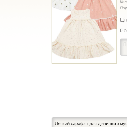
Кол
Пор
Ці
Ро
Легкий сарафан для дівчинки з му