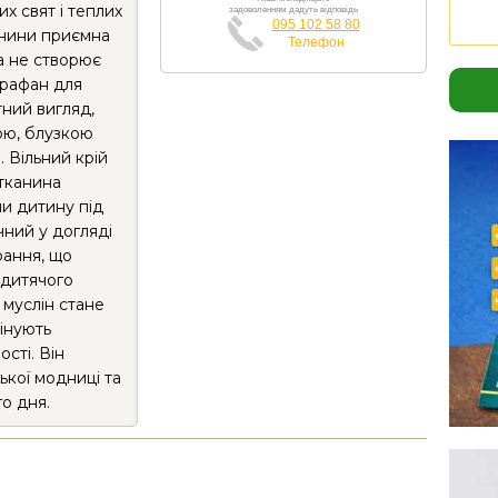
х свят і теплих
задоволенням дадуть відповідь
095 102 58 80
канини приємна
Телефон
та не створює
Сарафан для
тний вигляд,
ою, блузкою
 Вільний крій
 тканина
чи дитину під
чний у догляді
рання, що
 дитячого
 муслін стане
цінують
сті. Він
кої модниці та
о дня.