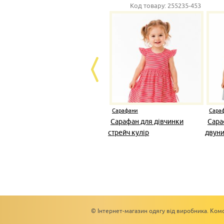
Код товару:
255235-453
Сарафани
Сара
Сарафан для дівчинки
Сара
стрейч кулір
двуни
© Інтернет-магазин одягу від виробника. Комс