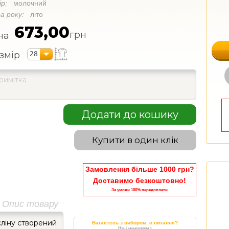
ір:
молочний
а року:
літо
673,00
грн
на
28
змір
Додати до кошику
Купити в один клік
Замовлення більше 1000 грн?
Доставимо безкоштовно!
За умови 100% передоплати
Опис товару
сліну створений
Вагаєтесь з вибором, є питання?
Наші менеджери з