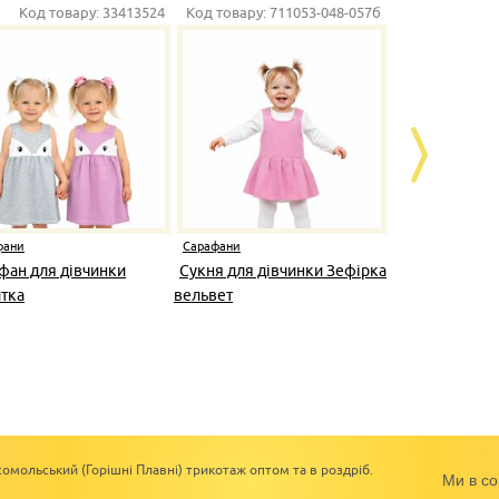
Код товару:
33413524
Код товару:
711053-048-057б
Код товару
фани
Сарафани
Сарафани
фан для дівчинки
Сукня для дівчинки Зефірка
Сукня для д
тка
вельвет
вельвет
омольський (Горішні Плавні) трикотаж оптом та в роздріб.
Ми в со