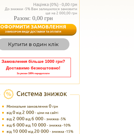
Націнка (0%) -
0,00
грн
До знижки -5% Вам залишилося замовити
ще на 2 000,00 грн
Разом: 0,00 грн
ОФОРМИТИ ЗАМОВЛЕННЯ
< Назад
З ВИБОРОМ ВИДУ ДОСТАВКИ ТА ОПЛАТИ
Вагаєтесь з вибором,
Купити в один клік
Наші менеджери
задоволенням дадуть в
095 102
Теле
Замовлення більше 1000 грн?
Доставимо безкоштовно!
За умови 100% передоплати
Система знижок
0
Мінімальне замовлення
грн
0
2 000
від
від
- ціни на сайті
2 000
6 000
від
від
- знижка -5%
6 000
10 000
від
від
- знижка -10%
10 000
20 000
від
від
- знижка -15%