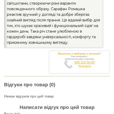
світшотами, створюючи різні варіанти
повсякденного образу. Сарафан Ромашка
реактив зручний у догляді та добре зберігає
охайний вигляд після прання. Це вдалий вибір для
тих, хто шукає красивий і функціональний одяг на
кожен день. Така річ стане улюбленою в
гардеробі завдяки універсальності, комфорту та
приємному зовнішньому вигляду.
Вагаєтесь з вибором, є питання?
Наші менеджери з
задоволенням дадуть відповідь
095 102 58 80
Телефон
Відгуки про товар (0)
Немає відгуков про цей товар
Написати відгук про цей товар
Ваше ім'я