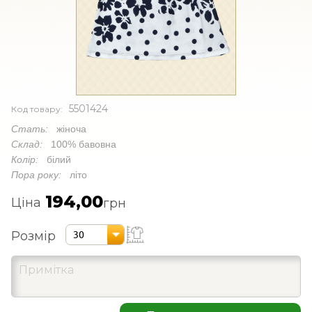
5501424
Код товару:
Стать:
жіноча
Склад:
100% бавовна
Колір:
білий
Пора року:
літо
194,00
Ціна
грн
Розмір
30