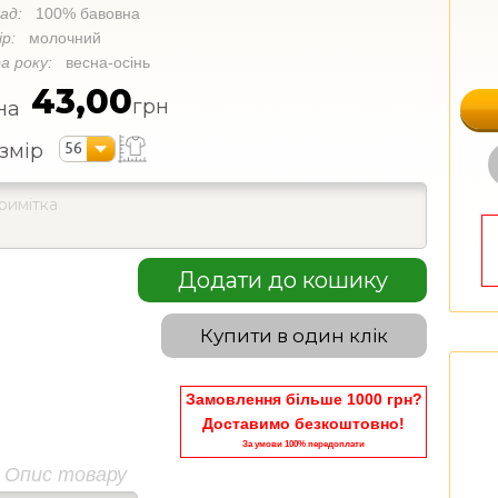
лад:
100% бавовна
ір:
молочний
а року:
весна-осінь
43,00
грн
на
56
змір
Додати до кошику
Купити в один клік
Замовлення більше 1000 грн?
Доставимо безкоштовно!
За умови 100% передоплати
Опис товару