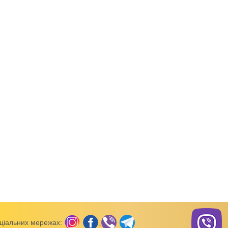
од товару:
14492
Код товару:
14491
Код товар
чики, косинки
Шапочки, чепчики, косинки
Шапочки, чепчики, косин
завязках Малюк
Шапочка на прикладі Котики
Шапочка на приклад
інтерлок
інтерлок
ціальних мережах: