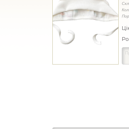
Ск
Кол
Пор
Ці
Ро