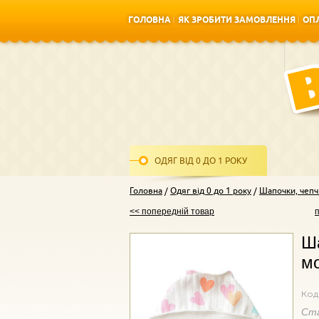
ГОЛОВНА
ЯК ЗРОБИТИ ЗАМОВЛЕННЯ
ОПЛ
ГОЛОВНА
ЯК ЗРОБИТИ ЗАМОВЛЕННЯ
ОПЛ
ОДЯГ ВІД 0 ДО 1 РОКУ
Головна
Одяг від 0 до 1 року
Шапочки, чепч
<< попередній товар
Ша
мо
Код
Ст