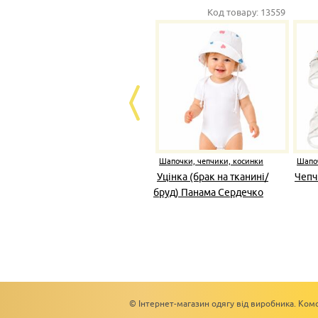
Код товару:
13559
Шапочки, чепчики, косинки
Шапоч
Уцінка (брак на тканині/
Чепч
бруд) Панама Сердечко
блакитне, рожеве муслін
© Інтернет-магазин одягу від виробника. Комс