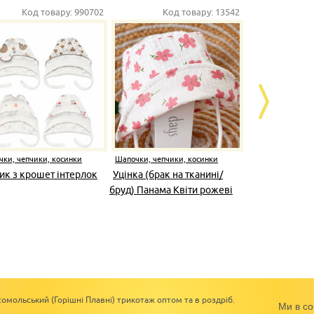
Код товару:
990702
Код товару:
13542
К
ки, чепчики, косинки
Шапочки, чепчики, косинки
Шапочки, чеп
ик з крошет інтерлок
Уцінка (брак на тканині/
Чепчик на 
бруд) Панама Квіти рожеві
Тедді муслін
муслін
омольський (Горішні Плавні) трикотаж оптом та в роздріб.
Ми в со