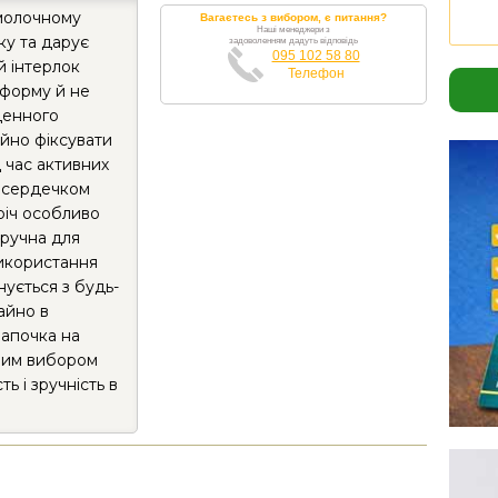
 молочному
Вагаєтесь з вибором, є питання?
Наші менеджери з
ку та дарує
задоволенням дадуть відповідь
095 102 58 80
й інтерлок
Телефон
 форму й не
денного
ійно фіксувати
 час активних
з сердечком
річ особливо
зручна для
використання
ується з будь-
айно в
Шапочка на
чним вибором
сть і зручність в