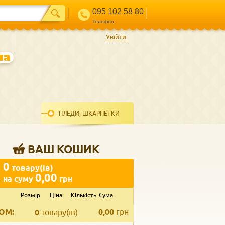
095 102 58 80
Телефон
Увійти
ПЛЕДИ, ШКАРПЕТКИ
ВАШ КОШИК
0
товару(ів)
0,00
на суму
грн
Розмір
Ціна
Кількість
Сума
ВВЕДІТЬ ВАШ КОНТАКТ
ОМ:
0,00
грн
Телефон
*
0
товару(ів)