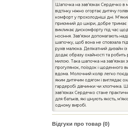
Шапочка на зав’язках Сердечко в
відтінку ніжно огортає дитячу голів
комфорт у прохолодніші дні. М’яки
приємний до шкіри, добре тримає
викликає дискомфорту під час що
носіння. Зав’язки допомагають над
шапочку, щоб вона не сповзала під
рухів малюка. Делікатний дизайн і
додає образу охайності та робить 
милою. Така шапочка на зав’язках 
прогулянок, поїздок і щоденного 
вдома. Молочний колір легко поєдн
яким дитячим одягом і виглядає ох
гардеробі дівчинки чи хлопчика. 
зав’язках Сердечко стане практи
для батьків, які цінують якість, м’які
одному виробі.
Відгуки про товар (0)