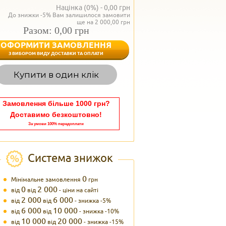
Націнка (0%) -
0,00
грн
До знижки -5% Вам залишилося замовити
ще на 2 000,00 грн
Разом: 0,00 грн
ОФОРМИТИ ЗАМОВЛЕННЯ
< Назад
З ВИБОРОМ ВИДУ ДОСТАВКИ ТА ОПЛАТИ
Вагаєтесь з вибором,
Купити в один клік
Наші менеджери
задоволенням дадуть в
095 102
Теле
Замовлення більше 1000 грн?
Доставимо безкоштовно!
За умови 100% передоплати
Система знижок
0
Мінімальне замовлення
грн
0
2 000
від
від
- ціни на сайті
2 000
6 000
від
від
- знижка -5%
6 000
10 000
від
від
- знижка -10%
10 000
20 000
від
від
- знижка -15%