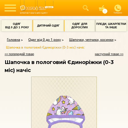
Телефон
ІНТЕРНЕТ-МАГАЗИН ОДЯГУ
ОДЯГ
ОДЯГ ДЛЯ
ПЛЕДИ, ШКАРПЕТКИ
ДИТЯЧИЙ ОДЯГ
ВІД 0 ДО 1 РОКУ
ДОРОСЛИХ
ТА ІНШЕ
Головна
Одяг від 0 до 1 року
Шапочки, чепчики, косинки
Шапочка в пологовий Єдиноріжки (0-3 міс) начіс
<< попередній товар
наступний товар >>
Шапочка в пологовий Єдиноріжки (0-3
міс) начіс