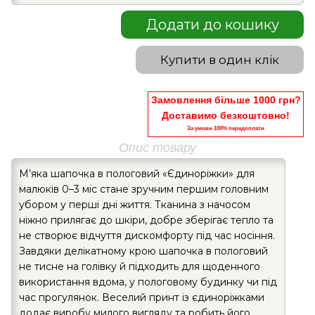
Додати до кошику
Купити в один клік
Замовлення більше 1000 грн?
Доставимо безкоштовно!
За умови 100% передоплати
Опис товару
М’яка шапочка в пологовий «Єдиноріжки» для
малюків 0–3 міс стане зручним першим головним
убором у перші дні життя. Тканина з начосом
ніжно прилягає до шкіри, добре зберігає тепло та
не створює відчуття дискомфорту під час носіння.
Завдяки делікатному крою шапочка в пологовий
не тисне на голівку й підходить для щоденного
використання вдома, у пологовому будинку чи під
час прогулянок. Веселий принт із єдиноріжками
додає виробу милого вигляду та робить його