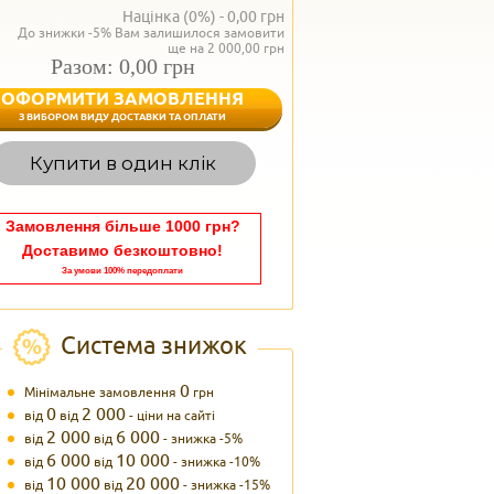
Націнка (0%) -
0,00
грн
До знижки -5% Вам залишилося замовити
ще на 2 000,00 грн
Разом: 0,00 грн
ОФОРМИТИ ЗАМОВЛЕННЯ
< Назад
З ВИБОРОМ ВИДУ ДОСТАВКИ ТА ОПЛАТИ
Вагаєтесь з вибором,
Купити в один клік
Наші менеджери
задоволенням дадуть в
095 102
Теле
Замовлення більше 1000 грн?
Доставимо безкоштовно!
За умови 100% передоплати
Система знижок
0
Мінімальне замовлення
грн
0
2 000
від
від
- ціни на сайті
2 000
6 000
від
від
- знижка -5%
6 000
10 000
від
від
- знижка -10%
10 000
20 000
від
від
- знижка -15%