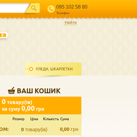
095 102 58 80
Телефон
Увійти
ПЛЕДИ, ШКАРПЕТКИ
ВАШ КОШИК
0
товару(ів)
0,00
на суму
грн
Розмір
Ціна
Кількість
Сума
ВВЕДІТЬ ВАШ КОНТАКТ
ОМ:
0,00
грн
Телефон
*
0
товару(ів)