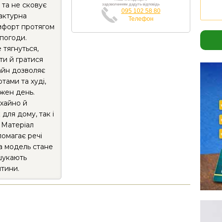
 та не сковує
задоволенням дадуть відповідь
095 102 58 80
фактурна
Телефон
омфорт протягом
 погоди.
 тягнуться,
іти й гратися
айн дозволяє
тами та худі,
жен день.
хайно й
для дому, так і
 Матеріал
помагає речі
а модель стане
шукають
итини.