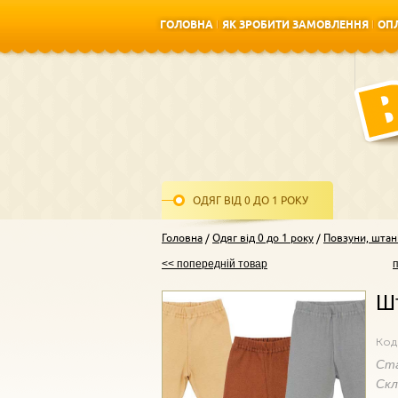
ГОЛОВНА
ЯК ЗРОБИТИ ЗАМОВЛЕННЯ
ОПЛ
ГОЛОВНА
ЯК ЗРОБИТИ ЗАМОВЛЕННЯ
ОПЛ
ОДЯГ ВІД 0 ДО 1 РОКУ
Головна
Одяг від 0 до 1 року
Повзуни, штан
<< попередній товар
Шт
Код
Ст
Ск