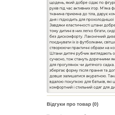
щодень, який добре сідає по фігурі
рухів під час активних ігор. М’яка 
тканина приємна до тіла, дарує к
дня і підходить для прохолоднішої
Завдяки еластичності штани добре
тому дитині в них легко бігати, сид
без дискомфорту. Лаконічний диз
поєднувати їх із футболками, світшо
створюючи практичні образи на ко
Штани дитячі рубчик виглядають о
сучасно, тож стануть доречними як 
для прогулянок чи дитячого садка.
зберігає форму після прання та до
довше залишатися акуратною. Так
вдалою покупкою для батьків, які 
комфортний і стильний одяг для д
Відгуки про товар (0)