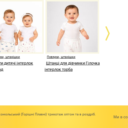
ни, штанішки
Повзуни, штанішки
Повзуни, шта
и дитячі інтерлок
Штанці для дівчинки Гілочка
Штанішки
рд
інтерлок торба
ясельні,інт
омольський (Горішні Плавні) трикотаж оптом та в роздріб.
Ми в со