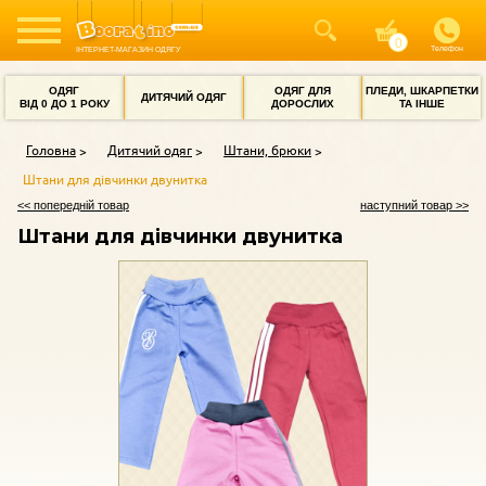
Телефон
ІНТЕРНЕТ-МАГАЗИН ОДЯГУ
ОДЯГ
ОДЯГ ДЛЯ
ПЛЕДИ, ШКАРПЕТКИ
ДИТЯЧИЙ ОДЯГ
ВІД 0 ДО 1 РОКУ
ДОРОСЛИХ
ТА ІНШЕ
Головна
Дитячий одяг
Штани, брюки
Штани для дівчинки двунитка
<< попередній товар
наступний товар >>
Штани для дівчинки двунитка