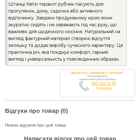
Штанці Квіти теракот рубчик пасують для
прогулянок, дому, садочка або активного
відпочинку. Завдяки продуманому крою вони
акуратно сидять і не заважають під час руху, що
важливо для щоденного носіння. Натуральний на
вигляд фактурний матеріал створює відчуття
затишку та додає виробу сучасного характеру. Це
практична річ, яка поєднує комфорт, гарний
вигляд і універсальність у повсякденних образах.
Вагаєтесь з вибором, є питання?
Наші менеджери з
задоволенням дадуть відповідь
095 102 58 80
Телефон
Відгуки про товар (0)
Немає відгуков про цей товар
Написати відгук про цей товар