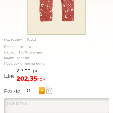
110563
Код товару:
Стать:
жіноча
Склад:
100% бавовна
Колір:
теракот
Пора року:
весна-осінь
213,00
грн
Ціна
202,35
грн
Розмір
92