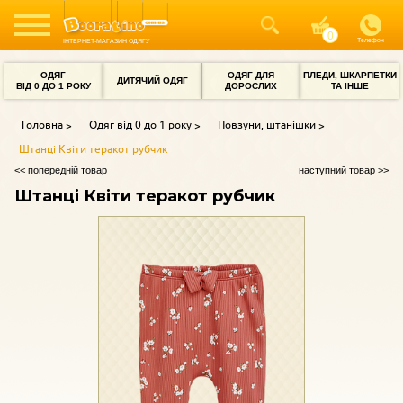
Телефон
ІНТЕРНЕТ-МАГАЗИН ОДЯГУ
ОДЯГ
ОДЯГ ДЛЯ
ПЛЕДИ, ШКАРПЕТКИ
ДИТЯЧИЙ ОДЯГ
ВІД 0 ДО 1 РОКУ
ДОРОСЛИХ
ТА ІНШЕ
Головна
Одяг від 0 до 1 року
Повзуни, штанішки
Штанці Квіти теракот рубчик
<< попередній товар
наступний товар >>
Штанці Квіти теракот рубчик