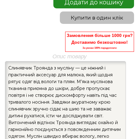
Додати до кошику
Купити в один клік
Замовлення більше 1000 грн?
Доставимо безкоштовно!
За умови 100% передоплати
Опис товару
Слинявчик Троянда з мусліну — це ніжний і
практичний аксесуар для малюка, який щодня
рятує одяг від вологи та плям. М’яка муслінова
тканина приємна до шкіри, добре пропускає
повітря і не створює дискомфорту навіть під час
тривалого носіння. Завдяки акуратному крою
слинявчик зручно сідає на шию та не заважає
дитині рухатися, їсти чи досліджувати світ.
Витончений відтінок Троянда виглядає охайно й
гармонійно поєднується з повсякденним дитячим
одягом. Муслін швидко вбирає вологу, легко