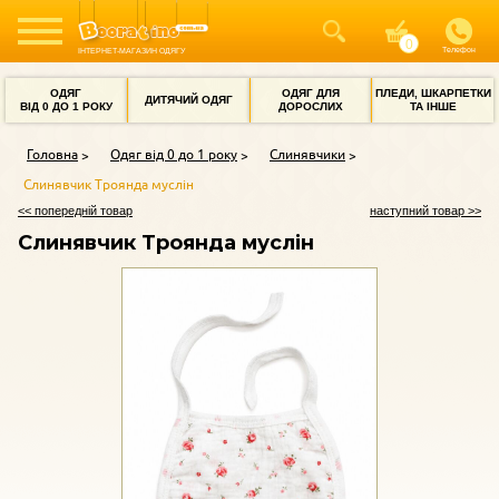
Телефон
ІНТЕРНЕТ-МАГАЗИН ОДЯГУ
ОДЯГ
ОДЯГ ДЛЯ
ПЛЕДИ, ШКАРПЕТКИ
ДИТЯЧИЙ ОДЯГ
ВІД 0 ДО 1 РОКУ
ДОРОСЛИХ
ТА ІНШЕ
Головна
Одяг від 0 до 1 року
Слинявчики
Слинявчик Троянда муслін
<< попередній товар
наступний товар >>
Слинявчик Троянда муслін