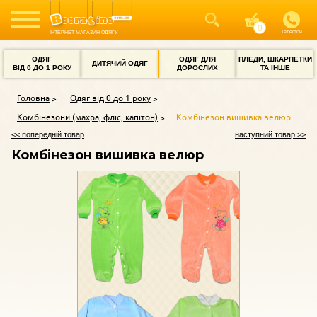
Телефон
ІНТЕРНЕТ-МАГАЗИН ОДЯГУ
ОДЯГ
ОДЯГ ДЛЯ
ПЛЕДИ, ШКАРПЕТКИ
ДИТЯЧИЙ ОДЯГ
ВІД 0 ДО 1 РОКУ
ДОРОСЛИХ
ТА ІНШЕ
Головна
Одяг від 0 до 1 року
Комбінезони (махра, фліс, капітон)
Комбінезон вишивка велюр
<< попередній товар
наступний товар >>
Комбінезон вишивка велюр