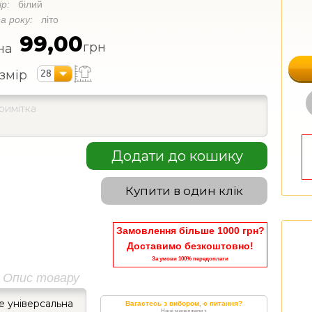
ір:
білий
а року:
літо
99,00
грн
на
28
змір
Додати до кошику
Купити в один клік
Замовлення більше 1000 грн?
Доставимо безкоштовно!
За умови 100% передоплати
Опис товару
е універсальна
Вагаєтесь з вибором, є питання?
Наші менеджери з