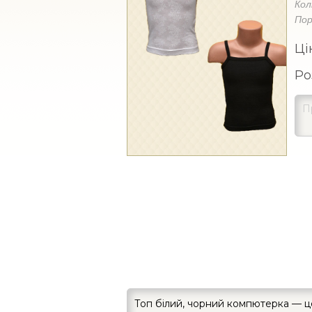
Кол
Пор
Ці
Ро
Топ білий, чорний компютерка — ц