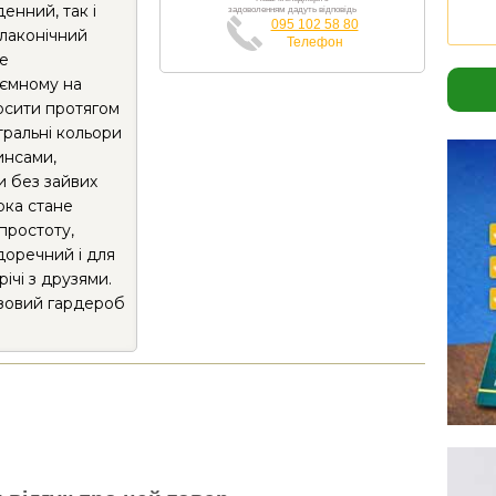
енний, так і
задоволенням дадуть відповідь
095 102 58 80
 лаконічний
Телефон
не
иємному на
осити протягом
тральні кольори
инсами,
и без зайвих
рка стане
простоту,
 доречний і для
річі з друзями.
азовий гардероб