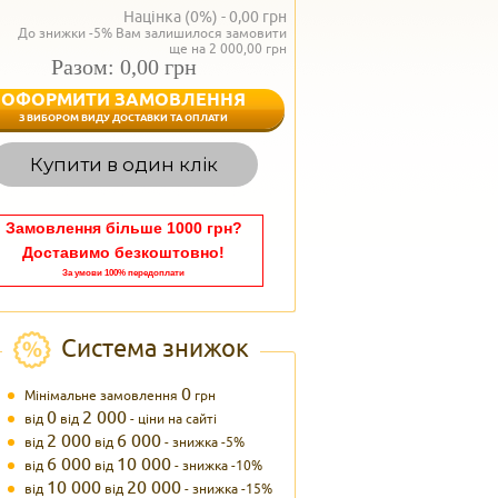
Націнка (0%) -
0,00
грн
До знижки -5% Вам залишилося замовити
ще на 2 000,00 грн
Разом: 0,00 грн
ОФОРМИТИ ЗАМОВЛЕННЯ
< Назад
З ВИБОРОМ ВИДУ ДОСТАВКИ ТА ОПЛАТИ
Вагаєтесь з вибором,
Купити в один клік
Наші менеджери
задоволенням дадуть в
095 102
Теле
Замовлення більше 1000 грн?
Доставимо безкоштовно!
За умови 100% передоплати
Система знижок
0
Мінімальне замовлення
грн
0
2 000
від
від
- ціни на сайті
2 000
6 000
від
від
- знижка -5%
6 000
10 000
від
від
- знижка -10%
10 000
20 000
від
від
- знижка -15%