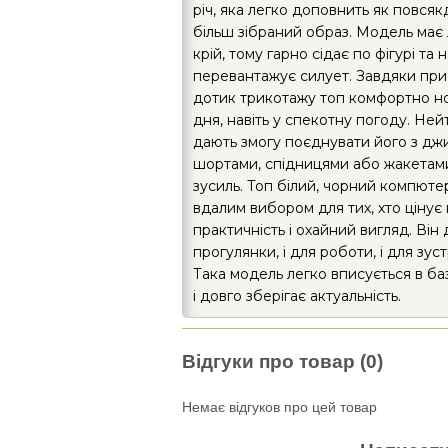
річ, яка легко доповнить як повсякд
більш зібраний образ. Модель має
крій, тому гарно сідає по фігурі та 
перевантажує силует. Завдяки пр
дотик трикотажу топ комфортно н
дня, навіть у спекотну погоду. Ней
дають змогу поєднувати його з дж
шортами, спідницями або жакетам
зусиль. Топ білий, чорний компюте
вдалим вибором для тих, хто цінує 
практичність і охайний вигляд. Він
прогулянки, і для роботи, і для зуст
Така модель легко вписується в б
і довго зберігає актуальність.
Відгуки про товар (0)
Немає відгуков про цей товар