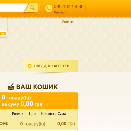
095 102 58 80
Телефон
Увійти
ПЛЕДИ, ШКАРПЕТКИ
ВАШ КОШИК
0
товару(ів)
0,00
на суму
грн
Розмір
Ціна
Кількість
Сума
ВВЕДІТЬ ВАШ КОНТАКТ
ОМ:
0,00
грн
Телефон
*
0
товару(ів)