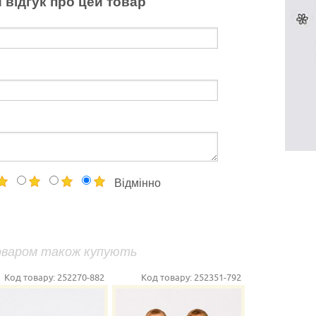
 відгук про цей товар
Відмінно
оваром також купують
Код товару:
252270-882
Код товару:
252351-792
К