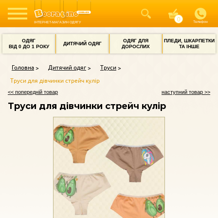
Телефон
ІНТЕРНЕТ-МАГАЗИН ОДЯГУ
ОДЯГ
ОДЯГ ДЛЯ
ПЛЕДИ, ШКАРПЕТКИ
ДИТЯЧИЙ ОДЯГ
ВІД 0 ДО 1 РОКУ
ДОРОСЛИХ
ТА ІНШЕ
Головна
Дитячий одяг
Труси
Труси для дівчинки стрейч кулір
<< попередній товар
наступний товар >>
Труси для дівчинки стрейч кулір