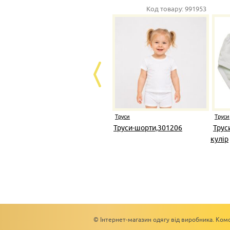
Код товару:
991953
Труси
Труси
Труси-шорти,301206
Трус
кулір
© Інтернет-магазин одягу від виробника. Комс