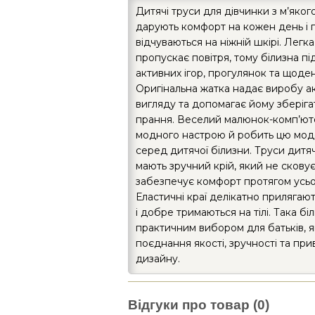
Дитячі труси для дівчинки з м’якого
дарують комфорт на кожен день і
відчуваються на ніжній шкірі. Легк
пропускає повітря, тому білизна пі
активних ігор, прогулянок та щоде
Оригінальна жатка надає виробу а
вигляду та допомагає йому зберіга
прання. Веселий малюнок-комп’ют
модного настрою й робить цю мо
серед дитячої білизни. Труси дитяч
мають зручний крій, який не сковує 
забезпечує комфорт протягом усьо
Еластичні краї делікатно прилягаю
і добре тримаються на тілі. Така бі
практичним вибором для батьків, я
поєднання якості, зручності та пр
дизайну.
Відгуки про товар (0)