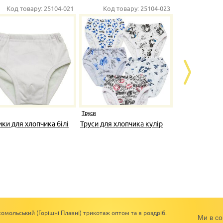
Код товару:
25104-021
Код товару:
25104-023
К
Труси
Труси
ики для хлопчика білі
Труси для хлопчика кулір
Труси для д
ментол кулі
омольський (Горішні Плавні) трикотаж оптом та в роздріб.
Ми в со