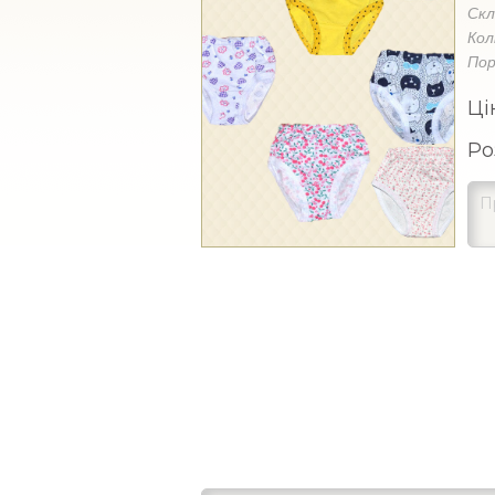
Ск
Кол
Пор
Ці
Ро