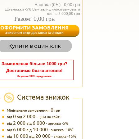
Націнка (0%) -
0,00
грн
До знижки -5% Вам залишилося замовити
ще на 2 000,00 грн
Разом: 0,00 грн
ОФОРМИТИ ЗАМОВЛЕННЯ
< Назад
З ВИБОРОМ ВИДУ ДОСТАВКИ ТА ОПЛАТИ
Вагаєтесь з вибором,
Купити в один клік
Наші менеджери
задоволенням дадуть в
095 102
Теле
Замовлення більше 1000 грн?
Доставимо безкоштовно!
За умови 100% передоплати
Система знижок
0
Мінімальне замовлення
грн
0
2 000
від
від
- ціни на сайті
2 000
6 000
від
від
- знижка -5%
6 000
10 000
від
від
- знижка -10%
10 000
20 000
від
від
- знижка -15%