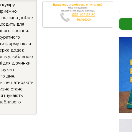
 куліру
Вагаєтесь з вибором, є питання?
Наші менеджери з
 приємно
задоволенням дадуть відповідь
095 102 58 80
а тканина добре
Телефон
дходить для
нного носіння.
куратного
ти форму після
ерка додає
дель улюбленою
і для дівчинки
рухів і
го дня.
ть, не натирають
лизна стане
кі шукають
ивабливого