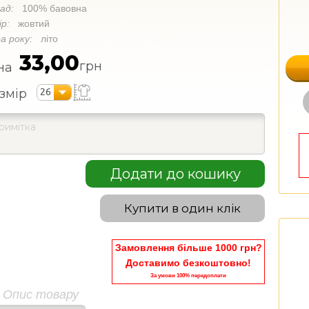
лад:
100% бавовна
ір:
жовтий
а року:
літо
33,00
грн
на
26
змір
Додати до кошику
Купити в один клік
Замовлення більше 1000 грн?
Доставимо безкоштовно!
За умови 100% передоплати
Опис товару