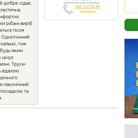
й добре сідає
задоволенням дадуть відповідь
095 102 58 80
 еластична
Телефон
комфортно
и рібані виріб
ється після
д. Однотонний
сально, тож
 будь-яким
о цінує
изні. Труси-
ть вдалою
оденного
ли лаконічний
 посадкою та
.