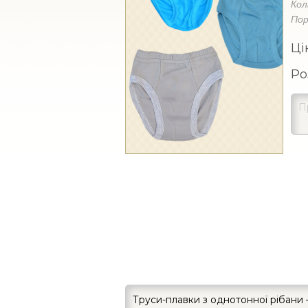
Кол
Пор
Ці
Ро
Труси-плавки з однотонної рібани 