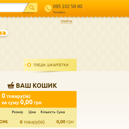
095 102 58 80
Телефон
Увійти
ПЛЕДИ, ШКАРПЕТКИ
ВАШ КОШИК
0
товару(ів)
0,00
на суму
грн
Розмір
Ціна
Кількість
Сума
ВВЕДІТЬ ВАШ КОНТАКТ
ОМ:
0,00
грн
Телефон
*
0
товару(ів)