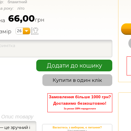
ір:
блакитний
а року:
літо
66,00
грн
на
26
змір
Додати до кошику
Купити в один клік
Замовлення більше 1000 грн?
Доставимо безкоштовно!
За умови 100% передоплати
Опис товару
— це зручний і
Вагаєтесь з вибором, є питання?
Наші менеджери з