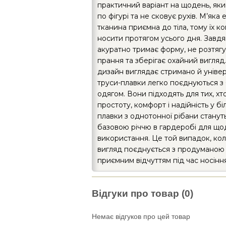
практичний варіант на щодень, яки
по фігурі та не сковує рухів. М’яка
тканина приємна до тіла, тому їх 
носити протягом усього дня. Завдяк
акуратно тримає форму, не розтягу
прання та зберігає охайний вигля
дизайн виглядає стримано й універ
труси-плавки легко поєднуються з
одягом. Вони підходять для тих, хт
простоту, комфорт і надійність у біл
плавки з однотонної рібани стану
базовою річчю в гардеробі для щ
використання. Це той випадок, ко
вигляд поєднується з продуманою
приємним відчуттям під час носіння
Відгуки про товар (0)
Немає відгуков про цей товар