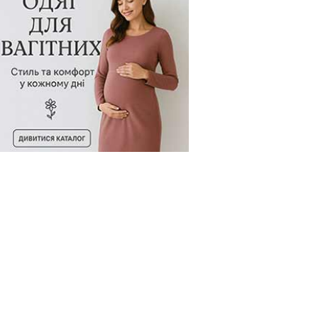
од товару:
70821
Код товару:
256290-073
Код товару: