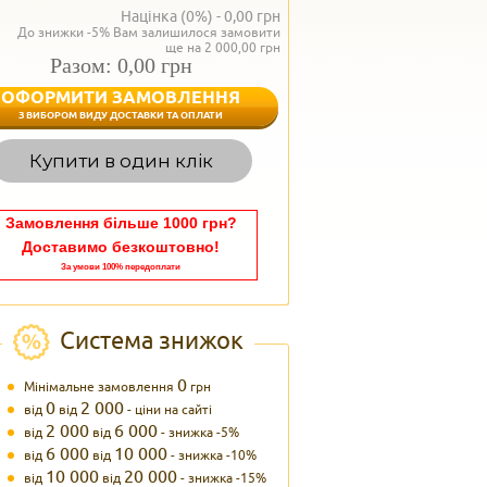
Націнка (0%) -
0,00
грн
До знижки -5% Вам залишилося замовити
ще на 2 000,00 грн
Разом: 0,00 грн
ОФОРМИТИ ЗАМОВЛЕННЯ
< Назад
З ВИБОРОМ ВИДУ ДОСТАВКИ ТА ОПЛАТИ
Вагаєтесь з вибором,
Купити в один клік
Наші менеджери
задоволенням дадуть в
095 102
Теле
Замовлення більше 1000 грн?
Доставимо безкоштовно!
За умови 100% передоплати
Система знижок
0
Мінімальне замовлення
грн
0
2 000
від
від
- ціни на сайті
2 000
6 000
від
від
- знижка -5%
6 000
10 000
від
від
- знижка -10%
10 000
20 000
від
від
- знижка -15%