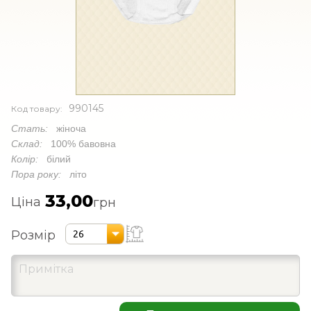
990145
Код товару:
Стать:
жіноча
Склад:
100% бавовна
Колір:
білий
Пора року:
літо
33,00
Ціна
грн
Розмір
26