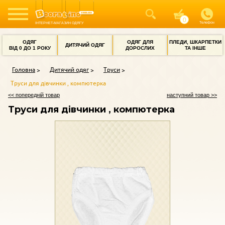
Телефон
ІНТЕРНЕТ-МАГАЗИН ОДЯГУ
ОДЯГ
ОДЯГ ДЛЯ
ПЛЕДИ, ШКАРПЕТКИ
ДИТЯЧИЙ ОДЯГ
ВІД 0 ДО 1 РОКУ
ДОРОСЛИХ
ТА ІНШЕ
Головна
Дитячий одяг
Труси
Труси для дівчинки , компютерка
<< попередній товар
наступний товар >>
Труси для дівчинки , компютерка