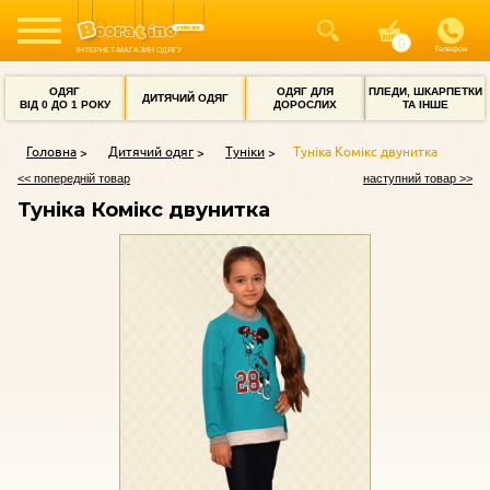
Телефон
ІНТЕРНЕТ-МАГАЗИН ОДЯГУ
ОДЯГ
ОДЯГ ДЛЯ
ПЛЕДИ, ШКАРПЕТКИ
ДИТЯЧИЙ ОДЯГ
ВІД 0 ДО 1 РОКУ
ДОРОСЛИХ
ТА ІНШЕ
Головна
Дитячий одяг
Туніки
Туніка Комікс двунитка
<< попередній товар
наступний товар >>
Туніка Комікс двунитка