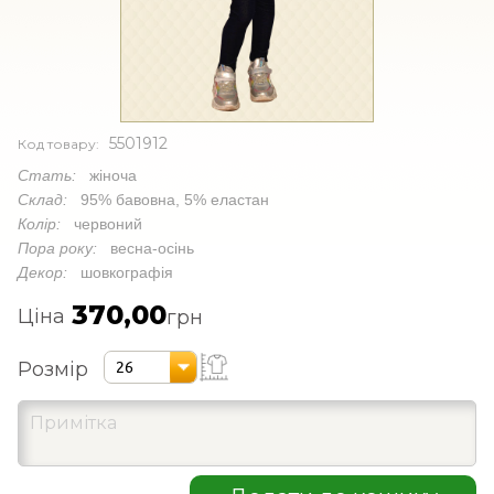
5501912
Код товару:
Стать:
жіноча
Склад:
95% бавовна, 5% еластан
Колір:
червоний
Пора року:
весна-осінь
Декор:
шовкографія
370,00
Ціна
грн
Розмір
26