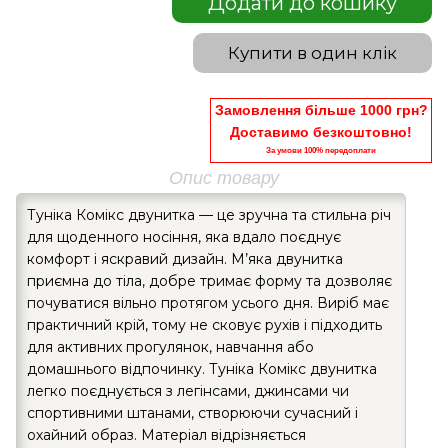
Додати до кошику
Купити в один клік
Замовлення більше 1000 грн?
Доставимо безкоштовно!
За умови 100% передоплати
Опис товару
Туніка Комікс двунитка — це зручна та стильна річ
для щоденного носіння, яка вдало поєднує
комфорт і яскравий дизайн. М’яка двунитка
приємна до тіла, добре тримає форму та дозволяє
почуватися вільно протягом усього дня. Виріб має
практичний крій, тому не сковує рухів і підходить
для активних прогулянок, навчання або
домашнього відпочинку. Туніка Комікс двунитка
легко поєднується з легінсами, джинсами чи
спортивними штанами, створюючи сучасний і
охайний образ. Матеріал відрізняється