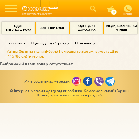
Телефон
ІНТЕРНЕТ-МАГАЗИН ОДЯГУ
ОДЯГ
ОДЯГ ДЛЯ
ПЛЕДИ, ШКАРПЕТКИ
ДИТЯЧИЙ ОДЯГ
ВІД 0 ДО 1 РОКУ
ДОРОСЛИХ
ТА ІНШЕ
Головна
Одяг від 0 до 1 року
Пелюшки
Уцінка (брак на тканині/бруд) Пелюшка трикотажна жовта Діно
(115*80 см) інтерлок
Выбранный вами товар отсутствует.
Ми в соціальних мережах:
© Інтернет-магазин одягу від виробника. Комсомольський (Горішні
Плавні) трикотаж оптом та в роздріб.