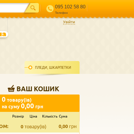
095 102 58 80
Телефон
Увійти
ПЛЕДИ, ШКАРПЕТКИ
ВАШ КОШИК
0
товару(ів)
0,00
на суму
грн
Розмір
Ціна
Кількість
Сума
ВВЕДІТЬ ВАШ КОНТАКТ
ОМ:
0,00
грн
Телефон
*
0
товару(ів)