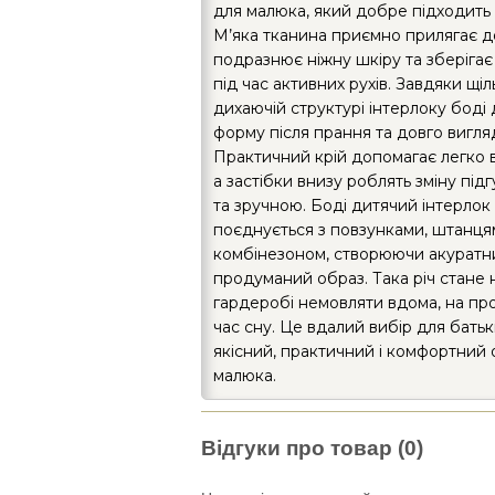
для малюка, який добре підходить
М’яка тканина приємно прилягає до
подразнює ніжну шкіру та зберігає
під час активних рухів. Завдяки щіл
дихаючій структурі інтерлоку боді
форму після прання та довго вигля
Практичний крій допомагає легко 
а застібки внизу роблять зміну пі
та зручною. Боді дитячий інтерлок
поєднується з повзунками, штанця
комбінезоном, створюючи акуратни
продуманий образ. Така річ стане 
гардеробі немовляти вдома, на про
час сну. Це вдалий вибір для батьк
якісний, практичний і комфортний 
малюка.
Відгуки про товар (0)