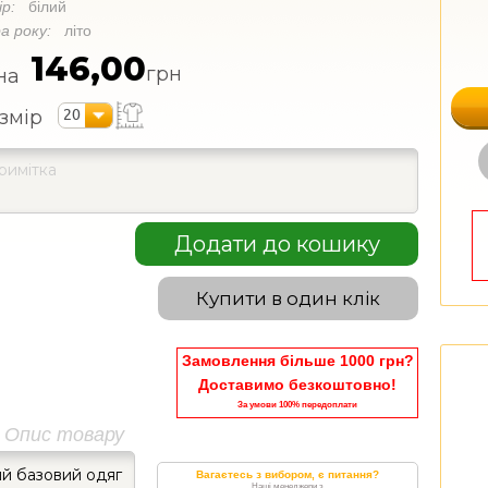
ір:
білий
а року:
літо
146,00
грн
на
20
змір
Додати до кошику
Купити в один клік
Замовлення більше 1000 грн?
Доставимо безкоштовно!
За умови 100% передоплати
Опис товару
ий базовий одяг
Вагаєтесь з вибором, є питання?
Наші менеджери з