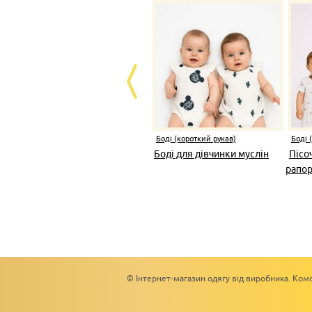
Боді (короткий рукав)
Боді 
Боді для дівчинки муслін
Пісо
рапор
© Інтернет-магазин одягу від виробника. Комс