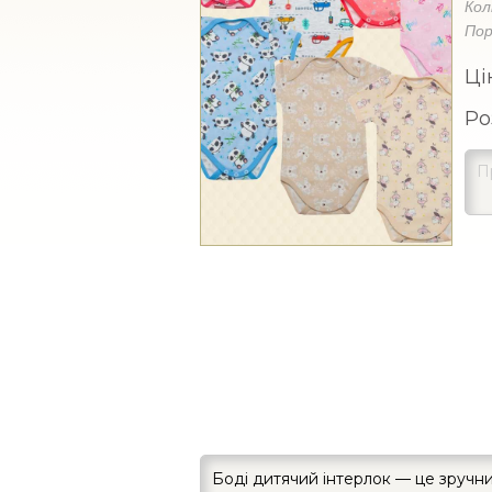
Кол
Пор
Ці
Ро
Боді дитячий інтерлок — це зручн