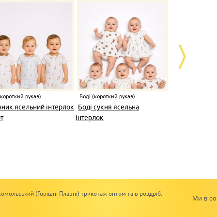
(короткий рукав)
Боді (короткий рукав)
Боді (коротки
чник ясельний інтерлок
Боді сукня ясельна
Боді з повя
т
інтерлок
омольський (Горішні Плавні) трикотаж оптом та в роздріб.
Ми в со