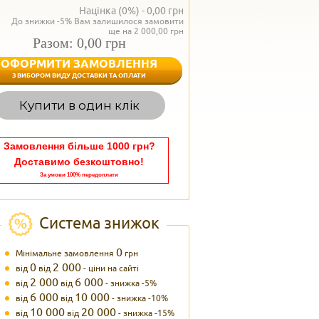
Націнка (0%) -
0,00
грн
До знижки -5% Вам залишилося замовити
ще на 2 000,00 грн
Разом: 0,00 грн
ОФОРМИТИ ЗАМОВЛЕННЯ
< Назад
З ВИБОРОМ ВИДУ ДОСТАВКИ ТА ОПЛАТИ
Вагаєтесь з вибором,
Купити в один клік
Наші менеджери
задоволенням дадуть в
095 102
Теле
Замовлення більше 1000 грн?
Доставимо безкоштовно!
За умови 100% передоплати
Система знижок
0
Мінімальне замовлення
грн
0
2 000
від
від
- ціни на сайті
2 000
6 000
від
від
- знижка -5%
6 000
10 000
від
від
- знижка -10%
10 000
20 000
від
від
- знижка -15%