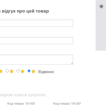
 відгук про цей товар
Відмінно
оваром також купують
Код товару:
101305
Код товару:
101287
Код т