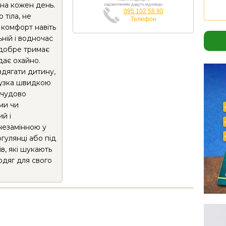
 на кожен день.
задоволенням дадуть відповідь
095 102 58 80
 тіла, не
Телефон
 комфорт навіть
ьній і водночас
 добре тримає
дає охайно.
вдягати дитину,
дгузка швидкою
 чудово
ми чи
й і
незамінною у
гулянці або під
ів, які шукають
одяг для свого