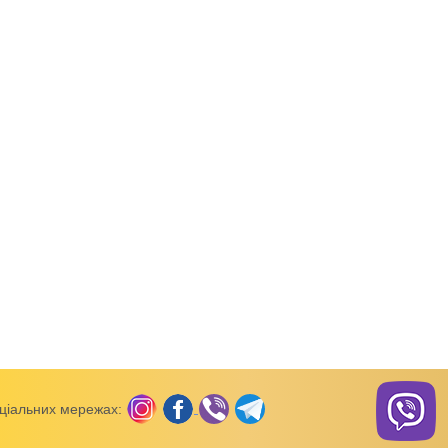
й рукав)
Боді (короткий рукав)
Боді (короткий рукав)
зкою інтерлок
Боді з повязкою інтерлок
Боді ясельний,11760
ціальних мережах: