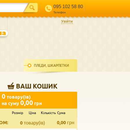
095 102 58 80
Телефон
Увійти
ПЛЕДИ, ШКАРПЕТКИ
ВАШ КОШИК
0
товару(ів)
0,00
на суму
грн
Розмір
Ціна
Кількість
Сума
ВВЕДІТЬ ВАШ КОНТАКТ
ОМ:
0,00
грн
Телефон
*
0
товару(ів)