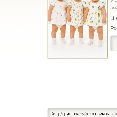
Кол
Пор
Ці
Ро
Колір/принт вказуйте в примітках 