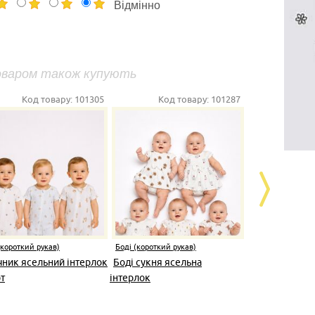
Відмінно
оваром також купують
Код товару:
101305
Код товару:
101287
Код т
(короткий рукав)
Боді (короткий рукав)
Боді (коротки
чник ясельний інтерлок
Боді сукня ясельна
Боді з повя
т
інтерлок