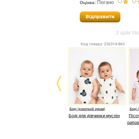
Погано
Оцінка:
Відправити
З цим т
Код товару:
256314-863
Боді (короткий рукав)
Боді 
Боді для дівчинки муслін
Пісо
рапор