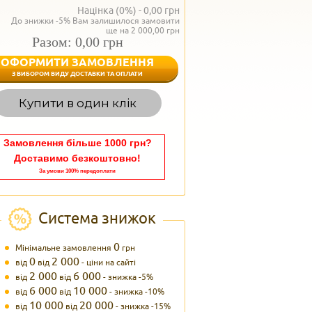
Націнка (0%) -
0,00
грн
До знижки -5% Вам залишилося замовити
ще на 2 000,00 грн
Разом: 0,00 грн
ОФОРМИТИ ЗАМОВЛЕННЯ
< Назад
З ВИБОРОМ ВИДУ ДОСТАВКИ ТА ОПЛАТИ
Вагаєтесь з вибором,
Купити в один клік
Наші менеджери
задоволенням дадуть в
095 102
Теле
Замовлення більше 1000 грн?
Доставимо безкоштовно!
За умови 100% передоплати
Система знижок
0
Мінімальне замовлення
грн
0
2 000
від
від
- ціни на сайті
2 000
6 000
від
від
- знижка -5%
6 000
10 000
від
від
- знижка -10%
10 000
20 000
від
від
- знижка -15%