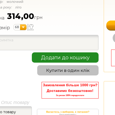
ір:
молочний
а року:
літо
314,00
грн
на
68
змір
Додати до кошику
Купити в один клік
Замовлення більше 1000 грн?
Доставимо безкоштовно!
За умови 100% передоплати
Опис товару
до товару
Вагаєтесь з вибором, є питання?
Наші менеджери з