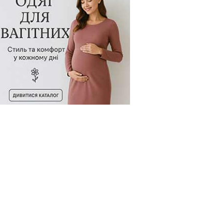
овару:
256319-793
Код товару:
256320-793
Код товару:
й рукав)
Боді (короткий рукав)
Боді (короткий рукав)
зкою інтерлок
Боді з повязкою інтерлок
Боді ясельний,11760