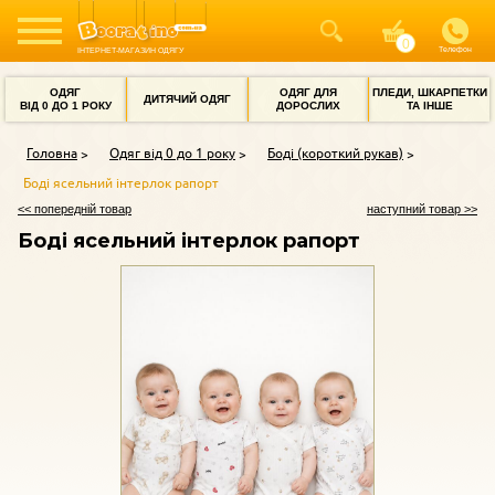
Телефон
ІНТЕРНЕТ-МАГАЗИН ОДЯГУ
ОДЯГ
ОДЯГ ДЛЯ
ПЛЕДИ, ШКАРПЕТКИ
ДИТЯЧИЙ ОДЯГ
ВІД 0 ДО 1 РОКУ
ДОРОСЛИХ
ТА ІНШЕ
Головна
Одяг від 0 до 1 року
Боді (короткий рукав)
Боді ясельний інтерлок рапорт
<< попередній товар
наступний товар >>
Боді ясельний інтерлок рапорт