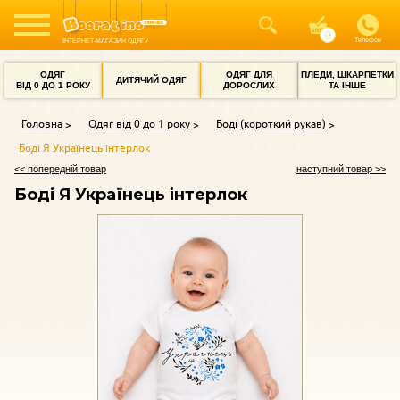
Телефон
ІНТЕРНЕТ-МАГАЗИН ОДЯГУ
ОДЯГ
ОДЯГ ДЛЯ
ПЛЕДИ, ШКАРПЕТКИ
ДИТЯЧИЙ ОДЯГ
ВІД 0 ДО 1 РОКУ
ДОРОСЛИХ
ТА ІНШЕ
Головна
Одяг від 0 до 1 року
Боді (короткий рукав)
Боді Я Українець інтерлок
<< попередній товар
наступний товар >>
Боді Я Українець інтерлок