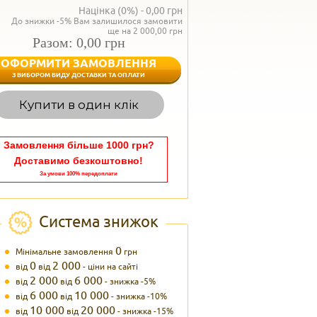
Націнка (0%) -
0,00
грн
До знижки -5% Вам залишилося замовити
ще на 2 000,00 грн
Разом: 0,00 грн
ОФОРМИТИ ЗАМОВЛЕННЯ
< Назад
З ВИБОРОМ ВИДУ ДОСТАВКИ ТА ОПЛАТИ
Вагаєтесь з вибором,
Купити в один клік
Наші менеджери
задоволенням дадуть в
095 102
Теле
Замовлення більше 1000 грн?
Доставимо безкоштовно!
За умови 100% передоплати
Система знижок
0
Мінімальне замовлення
грн
0
2 000
від
від
- ціни на сайті
2 000
6 000
від
від
- знижка -5%
6 000
10 000
від
від
- знижка -10%
10 000
20 000
від
від
- знижка -15%