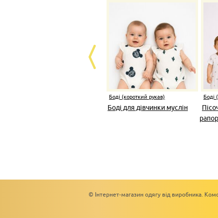
Боді (короткий рукав)
Боді 
Боді для дівчинки муслін
Пісо
рапор
© Інтернет-магазин одягу від виробника. Комс