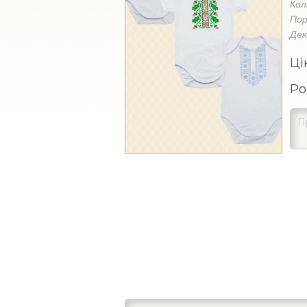
Кол
Пор
Де
Ці
Ро