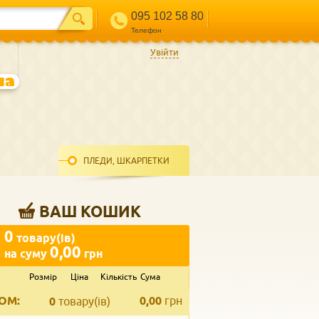
095 102 58 80
Телефон
Увійти
ПЛЕДИ, ШКАРПЕТКИ
ВАШ КОШИК
0
товару(ів)
0,00
на суму
грн
Розмір
Ціна
Кількість
Сума
ВВЕДІТЬ ВАШ КОНТАКТ
ОМ:
0,00
грн
Телефон
*
0
товару(ів)