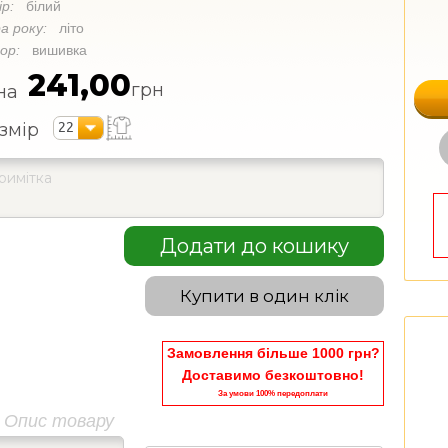
ір:
білий
а року:
літо
кор:
вишивка
241,00
грн
на
22
змір
Додати до кошику
Купити в один клік
Замовлення більше 1000 грн?
Доставимо безкоштовно!
За умови 100% передоплати
Опис товару