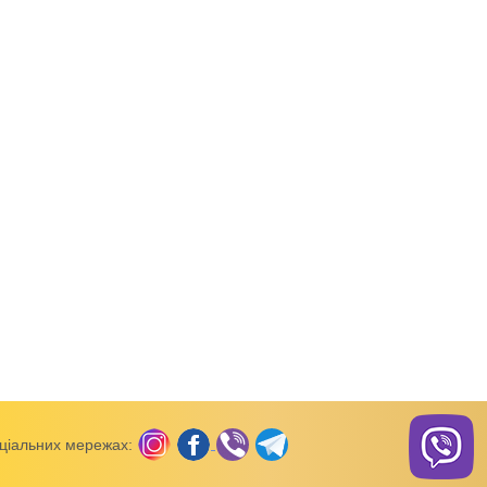
й рукав)
Боді (короткий рукав)
Боді (короткий рукав)
зкою інтерлок
Боді з повязкою інтерлок
Боді ясельний,11760
ціальних мережах: