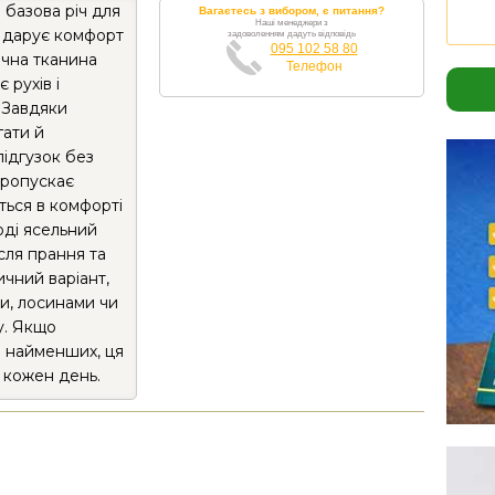
 базова річ для
Вагаєтесь з вибором, є питання?
Наші менеджери з
 дарує комфорт
задоволенням дадуть відповідь
095 102 58 80
ична тканина
Телефон
 рухів і
. Завдяки
гати й
підгузок без
пропускає
ться в комфорті
Боді ясельний
сля прання та
ичний варіант,
и, лосинами чи
у. Якщо
я найменших, ця
 кожен день.