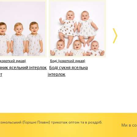
(короткий рукав)
Боді (короткий рукав)
Боді (коротки
чник ясельний інтерлок
Боді сукня ясельна
Боді з повя
т
інтерлок
омольський (Горішні Плавні) трикотаж оптом та в роздріб.
Ми в со