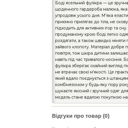
Боді ясельний фулікра — це зручна
щоденного гардероба малюка, яка
упродовж усього дня. М’яка еласт
приємно прилягає до тіла, не сковує
підходить для активних ігор та сну
продуманому крою боді легко одя
роздягати, а також швидко міняти 
зайвого клопоту. Матеріал добре 
повітря, тож шкіра дитини залишає
навіть під час тривалого носіння. 
фулікра зберігає охайний вигляд пі
не втрачає своєї м’якості. Це практ
який вдало поєднується з штанцям
комбінезоном у будь-яку пору рок
шукаєте якісний і зручний одяг дл
модель стане вдалою покупкою на
Відгуки про товар (0)