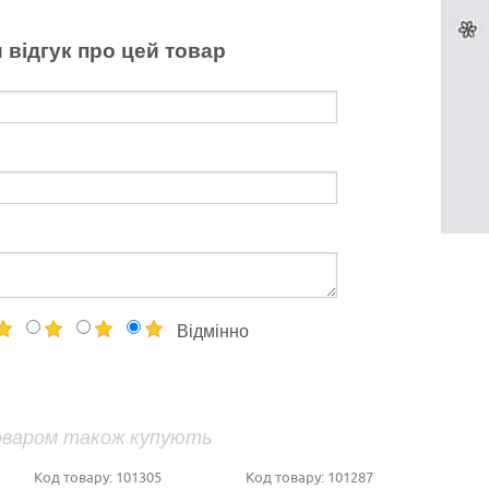
 відгук про цей товар
Відмінно
оваром також купують
Код товару:
101305
Код товару:
101287
Код т