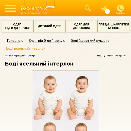
Телефон
ІНТЕРНЕТ-МАГАЗИН ОДЯГУ
ОДЯГ
ОДЯГ ДЛЯ
ПЛЕДИ, ШКАРПЕТКИ
ДИТЯЧИЙ ОДЯГ
ВІД 0 ДО 1 РОКУ
ДОРОСЛИХ
ТА ІНШЕ
Головна
Одяг від 0 до 1 року
Боді (короткий рукав)
Боді ясельний інтерлок
<< попередній товар
наступний товар >>
Боді ясельний інтерлок