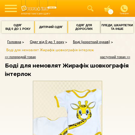
Телефон
ІНТЕРНЕТ-МАГАЗИН ОДЯГУ
ОДЯГ
ОДЯГ ДЛЯ
ПЛЕДИ, ШКАРПЕТКИ
ДИТЯЧИЙ ОДЯГ
ВІД 0 ДО 1 РОКУ
ДОРОСЛИХ
ТА ІНШЕ
Головна
Одяг від 0 до 1 року
Боді (короткий рукав)
Боді для немовлят Жирафік шовкографія інтерлок
<< попередній товар
наступний товар >>
Боді для немовлят Жирафік шовкографія
інтерлок