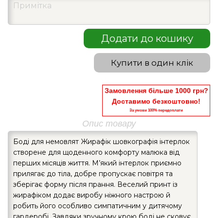
Додати до кошику
Купити в один клік
Замовлення більше 1000 грн?
Доставимо безкоштовно!
За умови 100% передоплати
Опис товару
Боді для немовлят Жирафік шовкографія інтерлок
створене для щоденного комфорту малюка від
перших місяців життя. М’який інтерлок приємно
прилягає до тіла, добре пропускає повітря та
зберігає форму після прання. Веселий принт із
жирафіком додає виробу ніжного настрою й
робить його особливо симпатичним у дитячому
гардеробі. Завдяки зручному крою боді не сковує