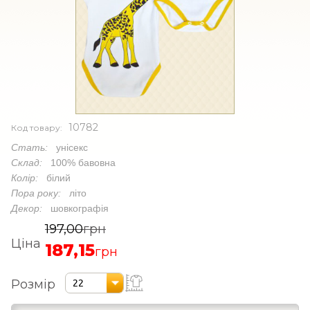
10782
Код товару:
Стать:
унісекс
Склад:
100% бавовна
Колір:
білий
Пора року:
літо
Декор:
шовкографія
197,00
грн
Ціна
187,15
грн
Розмір
22