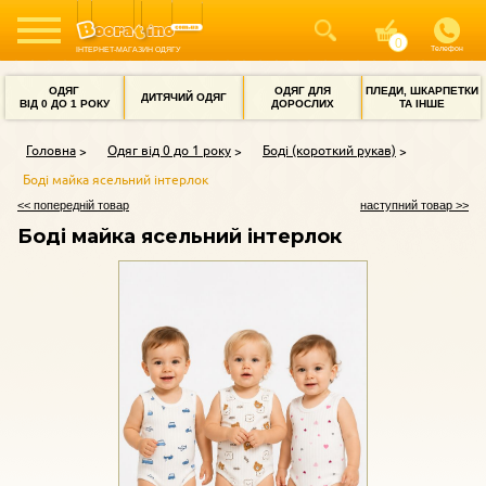
Телефон
ІНТЕРНЕТ-МАГАЗИН ОДЯГУ
ОДЯГ
ОДЯГ ДЛЯ
ПЛЕДИ, ШКАРПЕТКИ
ДИТЯЧИЙ ОДЯГ
ВІД 0 ДО 1 РОКУ
ДОРОСЛИХ
ТА ІНШЕ
Головна
Одяг від 0 до 1 року
Боді (короткий рукав)
Боді майка ясельний інтерлок
<< попередній товар
наступний товар >>
Боді майка ясельний інтерлок