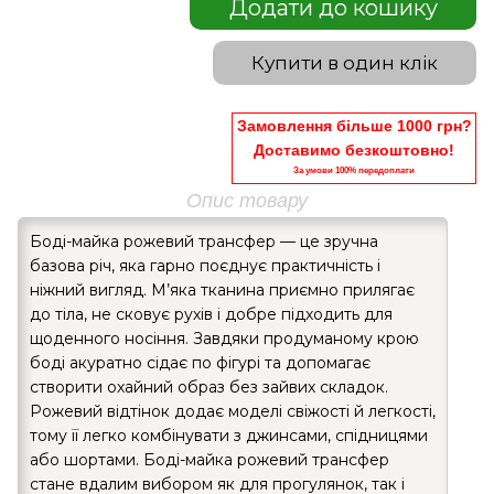
Додати до кошику
Купити в один клік
Замовлення більше 1000 грн?
Доставимо безкоштовно!
За умови 100% передоплати
Опис товару
Боді-майка рожевий трансфер — це зручна
базова річ, яка гарно поєднує практичність і
ніжний вигляд. М’яка тканина приємно прилягає
до тіла, не сковує рухів і добре підходить для
щоденного носіння. Завдяки продуманому крою
боді акуратно сідає по фігурі та допомагає
створити охайний образ без зайвих складок.
Рожевий відтінок додає моделі свіжості й легкості,
тому її легко комбінувати з джинсами, спідницями
або шортами. Боді-майка рожевий трансфер
стане вдалим вибором як для прогулянок, так і