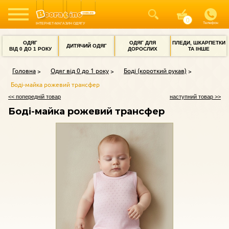
Телефон
ІНТЕРНЕТ-МАГАЗИН ОДЯГУ
ОДЯГ
ОДЯГ ДЛЯ
ПЛЕДИ, ШКАРПЕТКИ
ДИТЯЧИЙ ОДЯГ
ВІД 0 ДО 1 РОКУ
ДОРОСЛИХ
ТА ІНШЕ
Головна
Одяг від 0 до 1 року
Боді (короткий рукав)
Боді-майка рожевий трансфер
<< попередній товар
наступний товар >>
Боді-майка рожевий трансфер