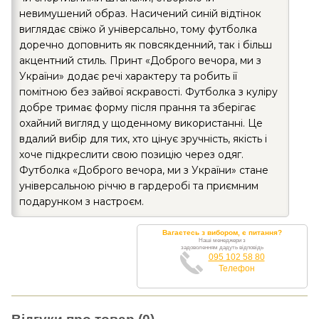
невимушений образ. Насичений синій відтінок
виглядає свіжо й універсально, тому футболка
доречно доповнить як повсякденний, так і більш
акцентний стиль. Принт «Доброго вечора, ми з
України» додає речі характеру та робить її
помітною без зайвої яскравості. Футболка з куліру
добре тримає форму після прання та зберігає
охайний вигляд у щоденному використанні. Це
вдалий вибір для тих, хто цінує зручність, якість і
хоче підкреслити свою позицію через одяг.
Футболка «Доброго вечора, ми з України» стане
універсальною річчю в гардеробі та приємним
подарунком з настроєм.
Вагаєтесь з вибором, є питання?
Наші менеджери з
задоволенням дадуть відповідь
095 102 58 80
Телефон