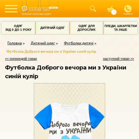
Телефон
ІНТЕРНЕТ-МАГАЗИН ОДЯГУ
ОДЯГ
ОДЯГ ДЛЯ
ПЛЕДИ, ШКАРПЕТКИ
ДИТЯЧИЙ ОДЯГ
ВІД 0 ДО 1 РОКУ
ДОРОСЛИХ
ТА ІНШЕ
Головна
Дитячий одяг
Футболки дитячі
Футболка Доброго вечора ми з України синій кулір
<< попередній товар
наступний товар >>
Футболка Доброго вечора ми з України
синій кулір