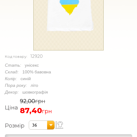
12920
Код товару:
Стать:
унісекс
Склад:
100% бавовна
Колір:
синій
Пора року:
літо
Декор:
шовкографія
92,00
грн
Ціна
87,40
грн
Розмір
36