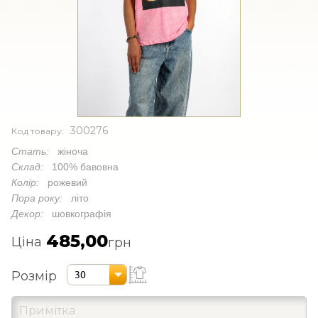
300276
Код товару:
Стать:
жіноча
Склад:
100% бавовна
Колір:
рожевий
Пора року:
літо
Декор:
шовкографія
485,00
Ціна
грн
Розмір
30