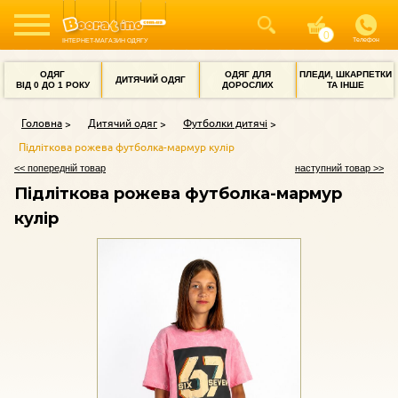
Телефон
ІНТЕРНЕТ-МАГАЗИН ОДЯГУ
ОДЯГ
ОДЯГ ДЛЯ
ПЛЕДИ, ШКАРПЕТКИ
ДИТЯЧИЙ ОДЯГ
ВІД 0 ДО 1 РОКУ
ДОРОСЛИХ
ТА ІНШЕ
Головна
Дитячий одяг
Футболки дитячі
Підліткова рожева футболка-мармур кулір
<< попередній товар
наступний товар >>
Підліткова рожева футболка-мармур
кулір