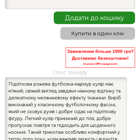
Додати до кошику
Купити в один клік
Замовлення більше 1000 грн?
Доставимо безкоштовно!
За умови 100% передоплати
Опис товару
Підліткова рожева футболка-мармур кулір має
м’який, свіжий вигляд завдяки ніжному відтінку та
делікатному меланжевому ефекту тканини. Виріб
виконаний у класичному футболочному фасоні,
який не сковує рухів і добре сідає на підліткову
фігуру. Легкий кулір приємний до тіла, добре
пропускає повітря та підходить для щоденного
носіння. Такий трикотаж особливо комфортний у
теплу пору року, коли важливі легкість і відчуття