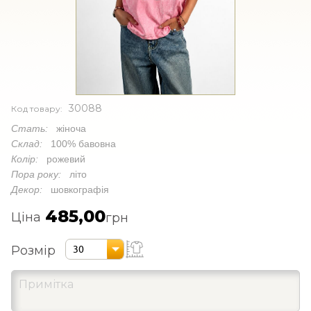
30088
Код товару:
Стать:
жіноча
Склад:
100% бавовна
Колір:
рожевий
Пора року:
літо
Декор:
шовкографія
485,00
Ціна
грн
Розмір
30