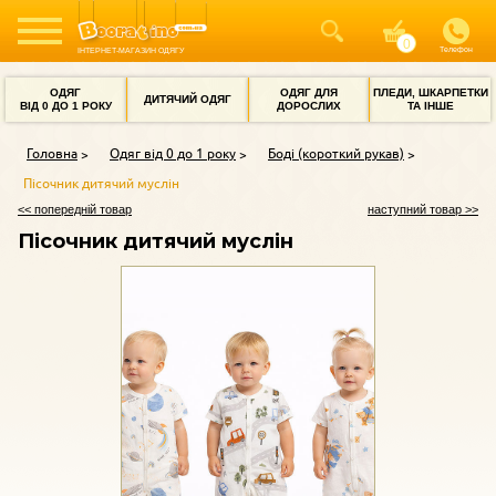
Телефон
ІНТЕРНЕТ-МАГАЗИН ОДЯГУ
ОДЯГ
ОДЯГ ДЛЯ
ПЛЕДИ, ШКАРПЕТКИ
ДИТЯЧИЙ ОДЯГ
ВІД 0 ДО 1 РОКУ
ДОРОСЛИХ
ТА ІНШЕ
Головна
Одяг від 0 до 1 року
Боді (короткий рукав)
Пісочник дитячий муслін
<< попередній товар
наступний товар >>
Пісочник дитячий муслін