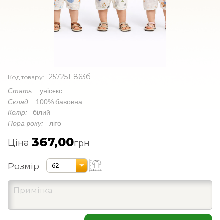
257251-863б
Код товару:
Стать:
унісекс
Склад:
100% бавовна
Колір:
білий
Пора року:
літо
367,00
Ціна
грн
Розмір
62