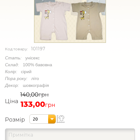
101197
Код товару:
Стать:
унісекс
Склад:
100% бавовна
Колір:
сірий
Пора року:
літо
Декор:
шовкографія
140,00
грн
Ціна
133,00
грн
Розмір
20