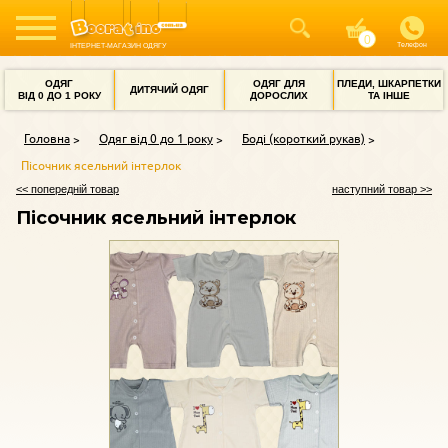
Телефон
ІНТЕРНЕТ-МАГАЗИН ОДЯГУ
ОДЯГ
ОДЯГ ДЛЯ
ПЛЕДИ, ШКАРПЕТКИ
ДИТЯЧИЙ ОДЯГ
ВІД 0 ДО 1 РОКУ
ДОРОСЛИХ
ТА ІНШЕ
Головна
Одяг від 0 до 1 року
Боді (короткий рукав)
Пісочник ясельний інтерлок
<< попередній товар
наступний товар >>
Пісочник ясельний інтерлок