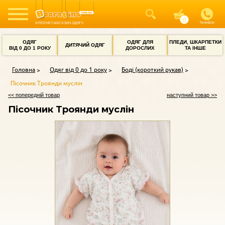
Телефон
ІНТЕРНЕТ-МАГАЗИН ОДЯГУ
ОДЯГ
ОДЯГ ДЛЯ
ПЛЕДИ, ШКАРПЕТКИ
ДИТЯЧИЙ ОДЯГ
ВІД 0 ДО 1 РОКУ
ДОРОСЛИХ
ТА ІНШЕ
Головна
Одяг від 0 до 1 року
Боді (короткий рукав)
Пісочник Троянди муслін
<< попередній товар
наступний товар >>
Пісочник Троянди муслін