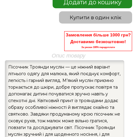
Додати до кошику
Купити в один клік
Замовлення більше 1000 грн?
Доставимо безкоштовно!
За умови 100% передоплати
Опис товару
Пісочник Троянди муслін — це ніжний варіант
літнього одягу для малюка, який поєднує комфорт,
легкість і гарний вигляд. М’який муслін приємно
торкається до шкіри, добре пропускає повітря та
допомагає дитині почуватися зручно навіть у
спекотні дні. Квітковий принт із трояндами додає
образу особливої ніжності й виглядає охайно та
святково. Завдяки продуманому крою пісочник не
сковує рухів, тож малюк може вільно гратися,
повзати та досліджувати світ. Пісочник Троянди
муслін зручний і для щоденного носіння, і для