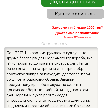
Додати до кошику
Купити в один клік
Замовлення більше 1000 грн?
Доставимо безкоштовно!
За умови 100% передоплати
Опис товару
Боді 3243-1 з коротким рукавом із куліру — це
зручна базова річ для щоденного гардероба, яка
м’яко прилягає до тіла й не сковує рухів. Легка
бавовняна тканина приємна до шкіри, добре
пропускає повітря та підходить для теплої пори
року і багатошарових образів. Завдяки
продуманому крою боді акуратно сидить і
допомагає зберігати охайний вигляд протягом
дня. Короткий рукав робить модель
універсальною: її легко поєднувати з джинсами,
спідницями, шортами або класичними брюками.