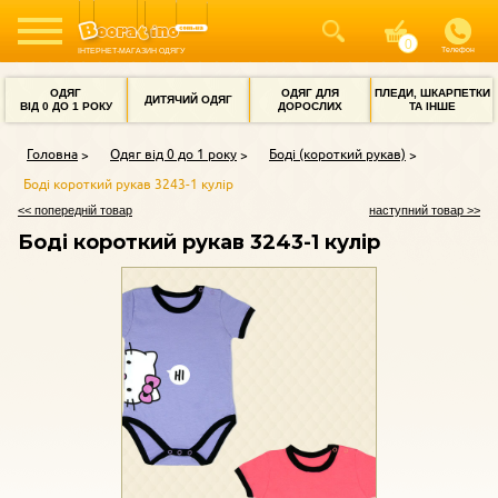
Телефон
ІНТЕРНЕТ-МАГАЗИН ОДЯГУ
ОДЯГ
ОДЯГ ДЛЯ
ПЛЕДИ, ШКАРПЕТКИ
ДИТЯЧИЙ ОДЯГ
ВІД 0 ДО 1 РОКУ
ДОРОСЛИХ
ТА ІНШЕ
Головна
Одяг від 0 до 1 року
Боді (короткий рукав)
Боді короткий рукав 3243-1 кулір
<< попередній товар
наступний товар >>
Боді короткий рукав 3243-1 кулір