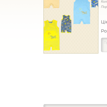
Кол
Пор
Ці
Ро