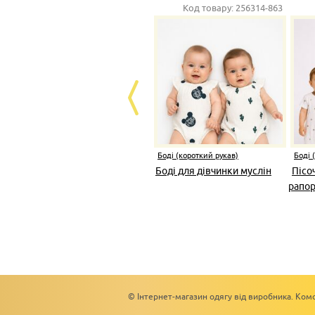
Код товару:
256314-863
Боді (короткий рукав)
Боді 
Боді для дівчинки муслін
Пісо
рапор
© Інтернет-магазин одягу від виробника. Комс