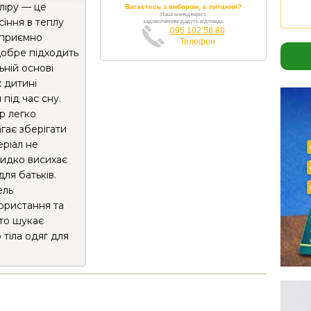
ліру — це
Вагаєтесь з вибором, є питання?
Наші менеджери з
іння в теплу
задоволенням дадуть відповідь
095 102 58 80
 приємно
Телефон
 добре підходить
ьній основі
ж дитині
під час сну.
р легко
гає зберігати
еріал не
видко висихає
ля батьків.
ель
ористання та
хто шукає
 тіла одяг для