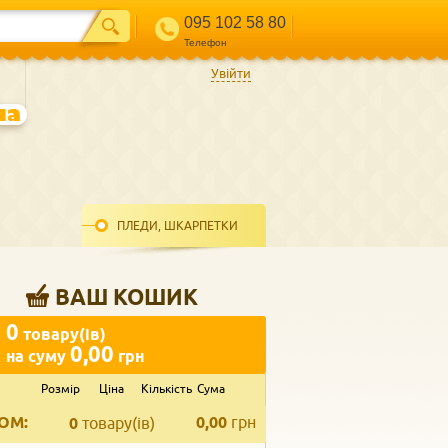
095 102 58 80
Телефон
Увійти
ПЛЕДИ, ШКАРПЕТКИ
ВАШ КОШИК
0
товару(ів)
0,00
на суму
грн
Розмір
Ціна
Кількість
Сума
ВВЕДІТЬ ВАШ КОНТАКТ
ОМ:
0,00
грн
Телефон
*
0
товару(ів)