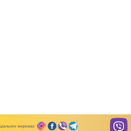
овару:
256319-793
Код товару:
256320-793
Код товару:
й рукав)
Боді (короткий рукав)
Боді (короткий рукав)
зкою інтерлок
Боді з повязкою інтерлок
Боді ясельний,11760
ціальних мережах: