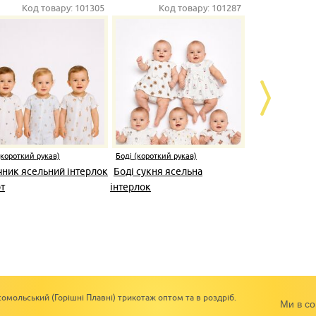
Код товару:
101305
Код товару:
101287
Код т
(короткий рукав)
Боді (короткий рукав)
Боді (коротки
чник ясельний інтерлок
Боді сукня ясельна
Боді з повя
т
інтерлок
омольський (Горішні Плавні) трикотаж оптом та в роздріб.
Ми в со