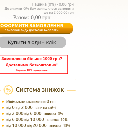
Націнка (0%) -
0,00
грн
До знижки -5% Вам залишилося замовити
ще на 2 000,00 грн
Разом: 0,00 грн
ОФОРМИТИ ЗАМОВЛЕННЯ
< Назад
З ВИБОРОМ ВИДУ ДОСТАВКИ ТА ОПЛАТИ
Вагаєтесь з вибором,
Купити в один клік
Наші менеджери
задоволенням дадуть в
095 102
Теле
Замовлення більше 1000 грн?
Доставимо безкоштовно!
За умови 100% передоплати
Система знижок
0
Мінімальне замовлення
грн
0
2 000
від
від
- ціни на сайті
2 000
6 000
від
від
- знижка -5%
6 000
10 000
від
від
- знижка -10%
10 000
20 000
від
від
- знижка -15%