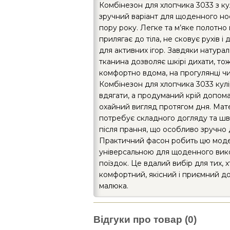
Комбінезон для хлопчика 3033 з ку
зручний варіант для щоденного нос
пору року. Легке та м’яке полотно
прилягає до тіла, не сковує рухів і
для активних ігор. Завдяки натурал
тканина дозволяє шкірі дихати, то
комфортно вдома, на прогулянці чи 
Комбінезон для хлопчика 3033 кулі
вдягати, а продуманий крій допома
охайний вигляд протягом дня. Мат
потребує складного догляду та ш
після прання, що особливо зручно д
Практичний фасон робить цю мод
універсальною для щоденного вик
поїздок. Це вдалий вибір для тих, 
комфортний, якісний і приємний до
малюка.
Відгуки про товар (0)