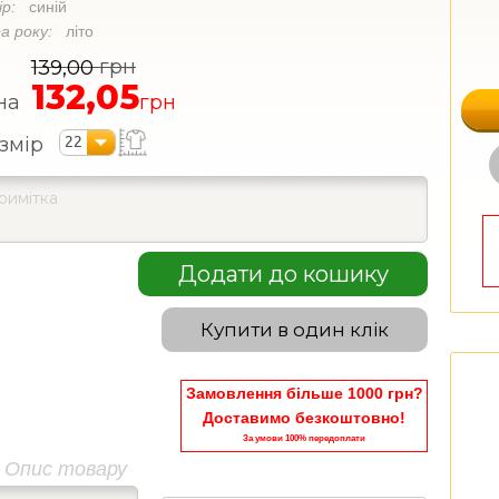
ір:
синій
а року:
літо
грн
139,00
132,05
на
грн
22
змір
Додати до кошику
Купити в один клік
Замовлення більше 1000 грн?
Доставимо безкоштовно!
За умови 100% передоплати
Опис товару