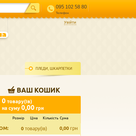
095 102 58 80
Телефон
Увійти
ПЛЕДИ, ШКАРПЕТКИ
ВАШ КОШИК
0
товару(ів)
0,00
на суму
грн
Розмір
Ціна
Кількість
Сума
ВВЕДІТЬ ВАШ КОНТАКТ
ОМ:
0,00
грн
Телефон
*
0
товару(ів)