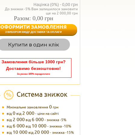
Націнка (0%) -
0,00
грн
До знижки -5% Вам залишилося замовити
ще на 2 000,00 грн
Разом: 0,00 грн
ОФОРМИТИ ЗАМОВЛЕННЯ
< Назад
З ВИБОРОМ ВИДУ ДОСТАВКИ ТА ОПЛАТИ
Вагаєтесь з вибором,
Купити в один клік
Наші менеджери
задоволенням дадуть в
095 102
Теле
Замовлення більше 1000 грн?
Доставимо безкоштовно!
За умови 100% передоплати
Система знижок
0
Мінімальне замовлення
грн
0
2 000
від
від
- ціни на сайті
2 000
6 000
від
від
- знижка -5%
6 000
10 000
від
від
- знижка -10%
10 000
20 000
від
від
- знижка -15%